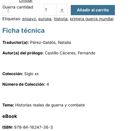
Limpiar
Guerra cantidad
-
+
Añadir al carrito
Etiquetas:
ensayo
,
europa
,
historia
,
primera guerra mundial
Ficha técnica
Traductor(a):
Pérez-Galdós, Natalia
Autor(a) del prólogo:
Castillo Cáceres, Fernando
Colección:
Siglo xx
Número de Colección:
4
Tema:
Historias reales de guerra y combate
eBook
ISBN:
978-84-16247-36-3