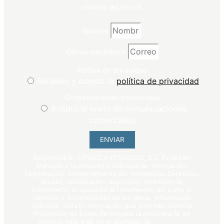
noticias del sector.
Nombre
Correo electrónico
Política de privacidad
He leído y acepto la
política de privacidad
Comunicaciones comerciales
Acepto el envío de comunicaciones
comerciales
ENVIAR
Responsable: FÓRCOLA EDICIONES, S.L. Finalidad:
atención a la consulta o solicitud de información.
Legitimación: consentimiento del interesado. Derechos:
acceso, rectificación, supresión, limitación de
tratamiento, u oposición al tratamiento, así como el
derecho a la portabilidad de los datos. Información
adicional: toda la información que precises sobre la
Protección de Datos Personales la encontrarás en
nuestro sitio web en el apartado de
política de