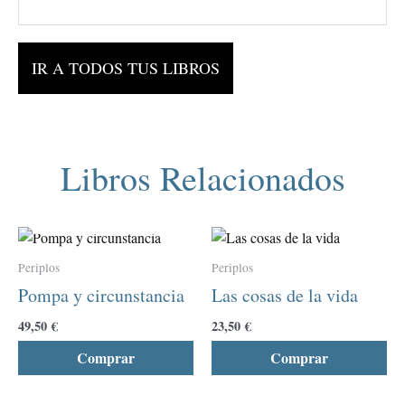
IR A TODOS TUS LIBROS
Libros Relacionados
AGOTADO
Este
Est
producto
pro
Periplos
Periplos
tiene
tie
Pompa y circunstancia
Las cosas de la vida
múltiples
múl
variantes.
var
49,50
€
23,50
€
Las
La
Comprar
Comprar
opciones
opc
se
se