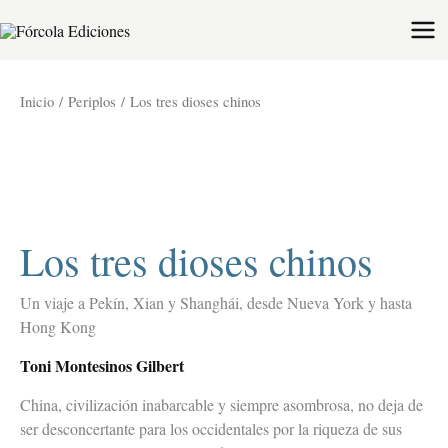
Ir
al
contenido
Los
Inicio
/
Periplos
/ Los tres dioses chinos
tres
dioses
chinos
cantidad
Los tres dioses chinos
Un viaje a Pekín, Xian y Shanghái, desde Nueva York y hasta
Hong Kong
Toni Montesinos Gilbert
China, civilización inabarcable y siempre asombrosa, no deja de
ser desconcertante para los occidentales por la riqueza de sus