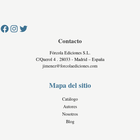
i
n
c
Facebook
Instagram
Twitter
v
e
o
a
s
c
c
i
o
d
Contacto
m
a
e
Fórcola Ediciones S.L.
d
r
C/Querol 4 . 28033 - Madrid – España
c
jimenez@forcolaediciones.com
i
a
Mapa del sitio
l
e
Catálogo
s
Autores
Nosotros
Blog