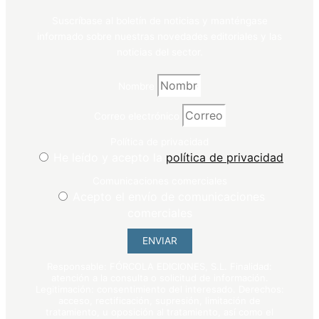
Suscríbase al boletín de noticias y manténgase
informado sobre nuestras novedades editoriales y las
noticias del sector.
Nombre
Correo electrónico
Política de privacidad
He leído y acepto la
política de privacidad
Comunicaciones comerciales
Acepto el envío de comunicaciones
comerciales
ENVIAR
Responsable: FÓRCOLA EDICIONES, S.L. Finalidad:
atención a la consulta o solicitud de información.
Legitimación: consentimiento del interesado. Derechos:
acceso, rectificación, supresión, limitación de
tratamiento, u oposición al tratamiento, así como el