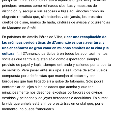
perspicaz. En sus crónicas trató a aquellos orgullosos y rústicos
príncipes romanos como refinados sibaritas y maestros de
distinción, y sedujo a sus esposas e hijas adulándolas como un
elegante retratista que, sin haberlas visto jamás, les prestaba
cuellos de cisne, manos de hada, cinturas de avispa y ocurrencias
de Madame de Staël.
En palabras de Amelia Pérez de Villar, «
leer una recopilación de
las crónicas periodísticas de d’Annunzio es pura aventura, y
una enseñanza de gran valor en muchos ámbitos de la vida y la
cultura
. […] D’Annunzio participará en todos los acontecimientos
sociales que tanto le gustan sólo como espectador, siempre
provisto de papel y lápiz, siempre entrando y saliendo por la puerta
de servicio. Verá pasar ante sus ojos a esa Roma de altos vuelos
compuesta por aristócratas que manejan el cotarro y por
burgueses que han llegado allí a golpe de talonario. Sólo podrá
contemplar de lejos a las beldades que admira y que tan
minuciosamente nos describe, excelsas portadoras de divinos
vestidos y peinados y de joyas heredadas o adquiridas. En suma:
la vida que anhela está ahí, pero está tras un cristal que, por el
momento, no puede franquear.»