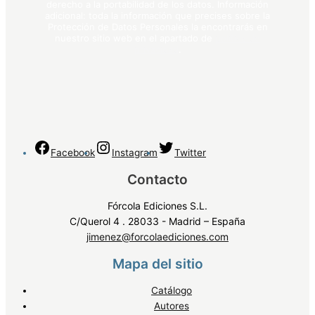
derecho a la portabilidad de los datos. Información
adicional: toda la información que precises sobre la
Protección de Datos Personales la encontrarás en
nuestro sitio web en el apartado de
política de
privacidad
.
Facebook
Instagram
Twitter
Contacto
Fórcola Ediciones S.L.
C/Querol 4 . 28033 - Madrid – España
jimenez@forcolaediciones.com
Mapa del sitio
Catálogo
Autores