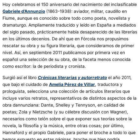
Hoy celebramos el 150 aniversario del nacimiento del inclasificable
Gabriele d’Annunzio
(1863-1938): aviador, militar, caudillo en
Fiume, aunque es conocido sobre todo como poeta, novelista y
dramaturgo. Ampliamente traducido y leído en España a mediados
del siglo pasado, prácticamente había desaparecido de las librerías
en los últimos decenios. De ahí que en Fórcola nos propusimos
rescatar su obra y su figura literaria, que consideramos de primer
nivel. Así, en septiembre 2011 publicamos por primera vez en
español una selección de su obra, de la faceta menos conocida
como escritor: la de periodista y cronista.
Surgió así el libro
Crónicas literarias y autorretrato
el año 2011,
que bajo el cuidado de
Amelia Pérez de Villar
, traductora y
prologuista, selecciona una colección de artículos literarios que
incluye varios retratos, representativos de distintos aspectos de la
obra dannunziana: Dante, Shelley y Tennyson, en calidad de
poetas; Zola y Nietzsche (y su célebre discusión con Wagner),
necesarios como telón sobre el que exponer sus teorías sobre la
novela, la filosofía y la música, entre otras cosas; por último,
Hannaford y el propio Gabriele, para poner el broche a todo lo que
hemos expuesto en estas páginas, broche que bien podría