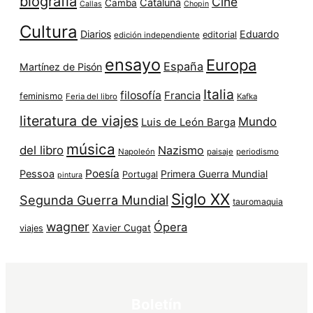
biografía
Cine
Cataluña
Camba
Callas
Chopin
Cultura
Diarios
Eduardo
editorial
edición independiente
ensayo
Europa
España
Martínez de Pisón
Italia
filosofía
Francia
feminismo
Feria del libro
Kafka
literatura de viajes
Mundo
Luis de León Barga
música
del libro
Nazismo
Napoleón
paisaje
periodismo
Poesía
Pessoa
Primera Guerra Mundial
Portugal
pintura
Siglo XX
Segunda Guerra Mundial
tauromaquia
wagner
Ópera
Xavier Cugat
viajes
Boletín