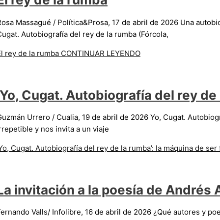
osa Massagué / Política&Prosa, 17 de abril de 2026 Una autobiogr
ugat. Autobiografía del rey de la rumba (Fórcola,
El rey de la rumba
CONTINUAR LEYENDO
‘Yo, Cugat. Autobiografía del rey de 
uzmán Urrero / Cualia, 19 de abril de 2026 Yo, Cugat. Autobiogra
rrepetible y nos invita a un viaje
Yo, Cugat. Autobiografía del rey de la rumba’: la máquina de ser 
La invitación a la poesía de Andrés
Fernando Valls/ Infolibre, 16 de abril de 2026 ¿Qué autores y p