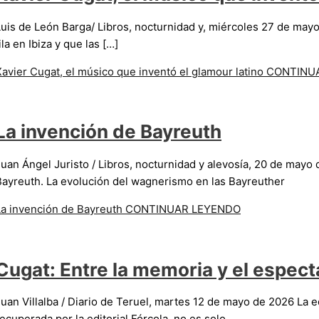
Luis de León Barga/ Libros, nocturnidad y, miércoles 27 de may
ila en Ibiza y que las […]
Xavier Cugat, el músico que inventó el glamour latino
CONTINU
La invención de Bayreuth
Juan Ángel Juristo / Libros, nocturnidad y alevosía, 20 de mayo 
Bayreuth. La evolución del wagnerismo en las Bayreuther
La invención de Bayreuth
CONTINUAR LEYENDO
Cugat: Entre la memoria y el espect
Juan Villalba / Diario de Teruel, martes 12 de mayo de 2026 La e
ecuperada por la editorial Fórcola, no es solo