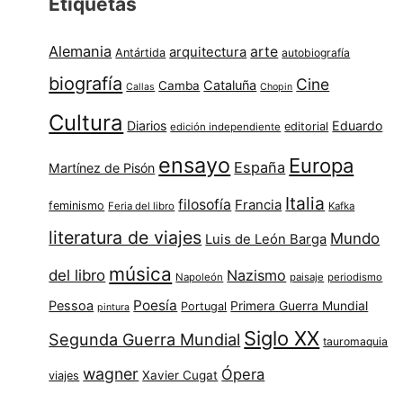
Etiquetas
Alemania
arte
arquitectura
Antártida
autobiografía
biografía
Cine
Cataluña
Camba
Callas
Chopin
Cultura
Diarios
Eduardo
editorial
edición independiente
ensayo
Europa
España
Martínez de Pisón
Italia
filosofía
Francia
feminismo
Feria del libro
Kafka
literatura de viajes
Mundo
Luis de León Barga
música
del libro
Nazismo
Napoleón
paisaje
periodismo
Poesía
Pessoa
Primera Guerra Mundial
Portugal
pintura
Siglo XX
Segunda Guerra Mundial
tauromaquia
wagner
Ópera
Xavier Cugat
viajes