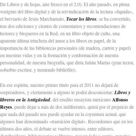
De Libros y de hojas, aire fresco en el 2.0). El año pasado, en plena
vorágine del libro digital y de la reivindicación de la lectura «líquida»,
el breviario de Jesús Marchamalo,
Tocar los libros
, se ha convertido,
tras dos ediciones y cientos de comentarios y recomendaciones de
lectores y blogueros en la Red, en un libro objeto de culto, una
aparente última trinchera del amor a los libros en papel, de la
importancia de las bibliotecas personales (de madera, cartón y papel)
en nuestras vidas y en la formación y conformación de nuestra
personalidad, de nuestra biografía, que diría Julián Marías (gran lector,
soberbio escritor, y tremendo bibliófilo).
En ese espíritu, nuestro primer título para el 2011 no dejará de
sorprenderos, y ciertamente a alguno le podrá desconcertar:
Libros y
Alfonso
libreros en la Antigüedad
, del erudito ensayista mexicano
Reyes
, puede dejar a más de dos indiferentes, quizá por el prejuicio de
que nada del pasado nos puede ayudar en la coyuntura actual, que
algunos han denominado «transición digital». Recordemos que en los
últimos dos años, el debate se vuelve intenso, entre editores,
distribuidores, bibliotecarios y libreros, por un lado y gurús, expertos,