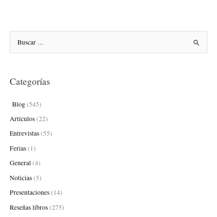
B
u
s
Categorías
c
a
Blog
(545)
r
Artículos
(22)
p
Entrevistas
(55)
o
Ferias
(1)
r
:
General
(4)
Noticias
(5)
Presentaciones
(14)
Reseñas libros
(275)