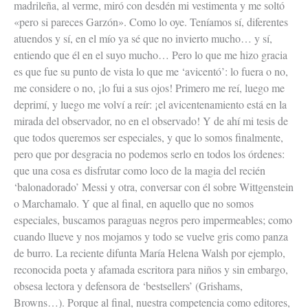
madrileña, al verme, miró con desdén mi vestimenta y me soltó
«pero si pareces Garzón». Como lo oye. Teníamos sí, diferentes
atuendos y sí, en el mío ya sé que no invierto mucho… y sí,
entiendo que él en el suyo mucho… Pero lo que me hizo gracia
es que fue su punto de vista lo que me ‘avicentó’: lo fuera o no,
me considere o no, ¡lo fui a sus ojos! Primero me reí, luego me
deprimí, y luego me volví a reír: ¡el avicentenamiento está en la
mirada del observador, no en el observado! Y de ahí mi tesis de
que todos queremos ser especiales, y que lo somos finalmente,
pero que por desgracia no podemos serlo en todos los órdenes:
que una cosa es disfrutar como loco de la magia del recién
‘balonadorado’ Messi y otra, conversar con él sobre Wittgenstein
o Marchamalo. Y que al final, en aquello que no somos
especiales, buscamos paraguas negros pero impermeables; como
cuando llueve y nos mojamos y todo se vuelve gris como panza
de burro. La reciente difunta María Helena Walsh por ejemplo,
reconocida poeta y afamada escritora para niños y sin embargo,
obsesa lectora y defensora de ‘bestsellers’ (Grishams,
Browns…). Porque al final, nuestra competencia como editores,