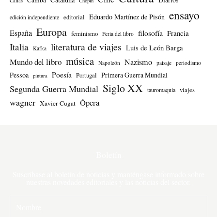
Callas
Chopin
ensayo
Eduardo Martínez de Pisón
editorial
edición independiente
Europa
España
filosofía
Francia
feminismo
Feria del libro
literatura de viajes
Italia
Luis de León Barga
Kafka
música
Mundo del libro
Nazismo
Napoleón
paisaje
periodismo
Poesía
Pessoa
Primera Guerra Mundial
Portugal
pintura
Siglo XX
Segunda Guerra Mundial
tauromaquia
viajes
wagner
Ópera
Xavier Cugat
Boletín
Suscríbase al boletín de noticias y manténgase informado sobre
nuestras novedades editoriales y las noticias del sector.
N
o