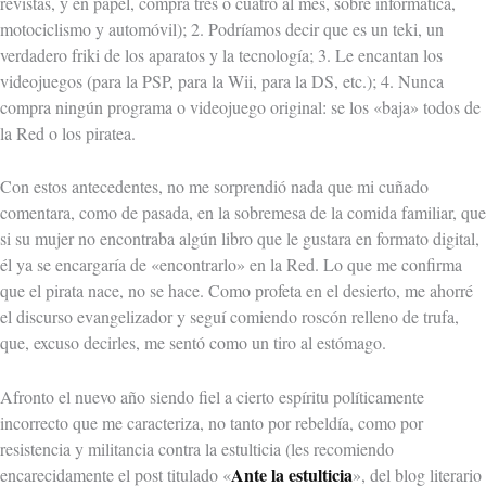
revistas, y en papel, compra tres o cuatro al mes, sobre informática,
motociclismo y automóvil); 2. Podríamos decir que es un teki, un
verdadero friki de los aparatos y la tecnología; 3. Le encantan los
videojuegos (para la PSP, para la Wii, para la DS, etc.); 4. Nunca
compra ningún programa o videojuego original: se los «baja» todos de
la Red o los piratea.
Con estos antecedentes, no me sorprendió nada que mi cuñado
comentara, como de pasada, en la sobremesa de la comida familiar, que
si su mujer no encontraba algún libro que le gustara en formato digital,
él ya se encargaría de «encontrarlo» en la Red. Lo que me confirma
que el pirata nace, no se hace. Como profeta en el desierto, me ahorré
el discurso evangelizador y seguí comiendo roscón relleno de trufa,
que, excuso decirles, me sentó como un tiro al estómago.
Afronto el nuevo año siendo fiel a cierto espíritu políticamente
incorrecto que me caracteriza, no tanto por rebeldía, como por
resistencia y militancia contra la estulticia (les recomiendo
Ante la estulticia
encarecidamente el post titulado «
», del blog literario