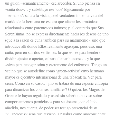
un guión –semánticamente– esclarecedor. Si uno piensa en
«cuña-dos»… y substituye ese ‘dos’ lógicamente por
‘hermanos’: salta a la vista que el verdadero fin en la vida del
marido de la hermana no es otro que alterar los armónicos
relacionales entre parentescos íntimos; y, al contrario que Sus
Serenísimas, no se expresa directamente hacia los deseos de uno
(que a la sazón es cuña también para su matrimonio), sino que
introduce allí donde Ellos realmente agasajan, pues eso, una
cuña; pero en sus dos vertientes: la que «sirve para hender o
dividir, ajustar o apretar, calzar o llenar huecos»… y la que
«sirve para recoger orina y excremento del enfermo». Tengo un
vecino que se autodefine como ‘green-activist’ cuyo hermano
mayor es ejecutivo internacional de una tabacalera. Ver para
creer. Como en su caso… ¿no se tratará de una especie entropía
para dinamizar los cotarros familiares? O quizá, los Magos de
Oriente le hayan regalado y usted sin saberlo un aviso sobre
comportamientos perniciosos para su sistema; con el lujo
añadido, nos cuenta, de poder ser testigo presencial de su
‘villancico’ (y sepa que revisito la palabra como apócope entre