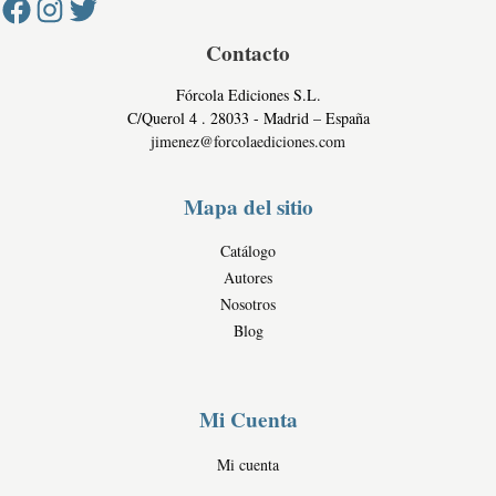
c
i
o
d
Contacto
m
a
e
Fórcola Ediciones S.L.
d
r
C/Querol 4 . 28033 - Madrid – España
c
jimenez@forcolaediciones.com
i
a
Mapa del sitio
l
e
Catálogo
s
Autores
Nosotros
Blog
Mi Cuenta
Mi cuenta