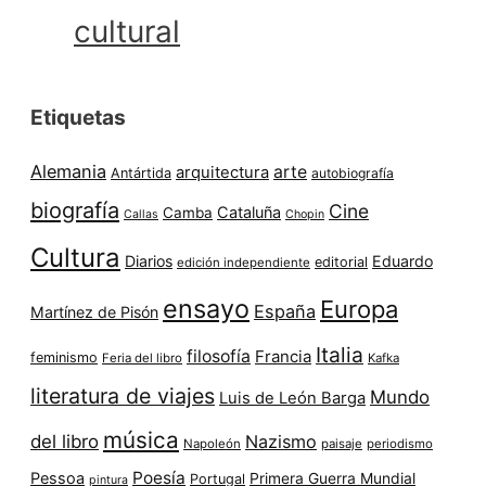
cultural
Etiquetas
Alemania
arte
arquitectura
Antártida
autobiografía
biografía
Cine
Cataluña
Camba
Callas
Chopin
Cultura
Diarios
Eduardo
editorial
edición independiente
ensayo
Europa
España
Martínez de Pisón
Italia
filosofía
Francia
feminismo
Feria del libro
Kafka
literatura de viajes
Mundo
Luis de León Barga
música
del libro
Nazismo
Napoleón
paisaje
periodismo
Poesía
Pessoa
Primera Guerra Mundial
Portugal
pintura