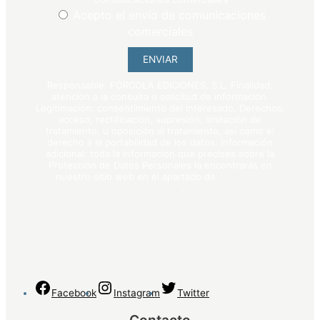
Acepto el envío de comunicaciones
comerciales
ENVIAR
Responsable: FÓRCOLA EDICIONES, S.L. Finalidad:
atención a la consulta o solicitud de información.
Legitimación: consentimiento del interesado. Derechos:
acceso, rectificación, supresión, limitación de
tratamiento, u oposición al tratamiento, así como el
derecho a la portabilidad de los datos. Información
adicional: toda la información que precises sobre la
Protección de Datos Personales la encontrarás en
nuestro sitio web en el apartado de
política de
privacidad
.
Facebook
Instagram
Twitter
Contacto