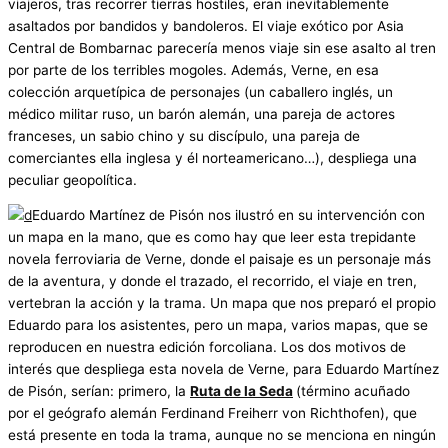
viajeros, tras recorrer tierras hostiles, eran inevitablemente
asaltados por bandidos y bandoleros. El viaje exótico por Asia
Central de Bombarnac parecería menos viaje sin ese asalto al tren
por parte de los terribles mogoles. Además, Verne, en esa
colección arquetípica de personajes (un caballero inglés, un
médico militar ruso, un barón alemán, una pareja de actores
franceses, un sabio chino y su discípulo, una pareja de
comerciantes ella inglesa y él norteamericano…), despliega una
peculiar geopolítica.
Eduardo Martínez de Pisón nos ilustró en su intervención con
un mapa en la mano, que es como hay que leer esta trepidante
novela ferroviaria de Verne, donde el paisaje es un personaje más
de la aventura, y donde el trazado, el recorrido, el viaje en tren,
vertebran la acción y la trama. Un mapa que nos preparó el propio
Eduardo para los asistentes, pero un mapa, varios mapas, que se
reproducen en nuestra edición forcoliana. Los dos motivos de
interés que despliega esta novela de Verne, para Eduardo Martínez
de Pisón, serían: primero, la
Ruta de la Seda
(término acuñado
por el geógrafo alemán Ferdinand Freiherr von Richthofen), que
está presente en toda la trama, aunque no se menciona en ningún