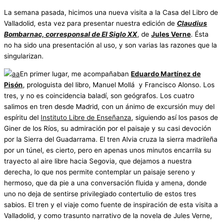
La semana pasada, hicimos una nueva visita a la Casa del Libro de
Valladolid, esta vez para presentar nuestra edición de
Claudius
Bombarnac, corresponsal de El Siglo XX
, de
Jules Verne
. Ésta
no ha sido una presentación al uso, y son varias las razones que la
singularizan.
En primer lugar, me acompañaban
Eduardo Martínez de
Pisón
, prologuista del libro, Manuel Mollá y Francisco Alonso. Los
tres, y no es coincidencia baladí, son geógrafos. Los cuatro
salimos en tren desde Madrid, con un ánimo de excursión muy del
espíritu del
Instituto Libre de Enseñanza
, siguiendo así los pasos de
Giner de los Ríos, su admiración por el paisaje y su casi devoción
por la Sierra del Guadarrama. El tren Alvia cruza la sierra madrileña
por un túnel, es cierto, pero en apenas unos minutos encarrila su
trayecto al aire libre hacia Segovia, que dejamos a nuestra
derecha, lo que nos permite contemplar un paisaje sereno y
hermoso, que da pie a una conversación fluida y amena, donde
uno no deja de sentirse privilegiado contertulio de estos tres
sabios. El tren y el viaje como fuente de inspiración de esta visita a
Valladolid, y como trasunto narrativo de la novela de Jules Verne,