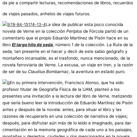
da pie a compartir lecturas, recomendaciones de libros, recuerdos
de viajes pasados, anhelos de viajes futuros.
La idea de publicar esta poco conocida
novela de Verne en la colección
Periplos
de Fórcola partió de un
comentario que el propio Eduardo Martínez de Pisón hace en su
libro
El largo hilo de seda
, número 1 de la colección. La Ruta de la
seda, tan presente en el hacer y decir de este sabio geógrafo y
montañero incansable, es el trasfondo, nunca mencionado, de la
novela ferroviaria de Verne. La excusa, un viaje en tren, y la razón
de ser de su
Claudius Bombarnac
, la aventura en estado puro.
En su primera intervención, Francisco Alonso, que ha sido
profesor titular de Geografía Física de la UAM, planteó a los
presentes una invitación a la lectura del libro de Verne, matizando
que sería bueno leer la introducción de Eduardo Martínez de Pisón
antes y después de la novela: antes, para situar el libro y las
razones de recuperarlo en una colección de narrativa de viajes;
después, para disfrutar aún más de lo leído e imaginado, para dar
cimentación en la memoria geográfica de cada uno a los paisajes,
montañas y desiertos, ciudades y ríos mencionados en la novela.