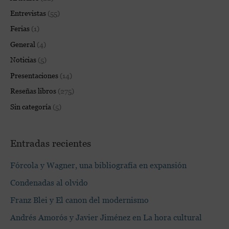
p
Entrevistas
(55)
o
Ferias
(1)
r
:
General
(4)
Noticias
(5)
Presentaciones
(14)
Reseñas libros
(275)
Sin categoría
(5)
Entradas recientes
Fórcola y Wagner, una bibliografía en expansión
Condenadas al olvido
Franz Blei y El canon del modernismo
Andrés Amorós y Javier Jiménez en La hora cultural