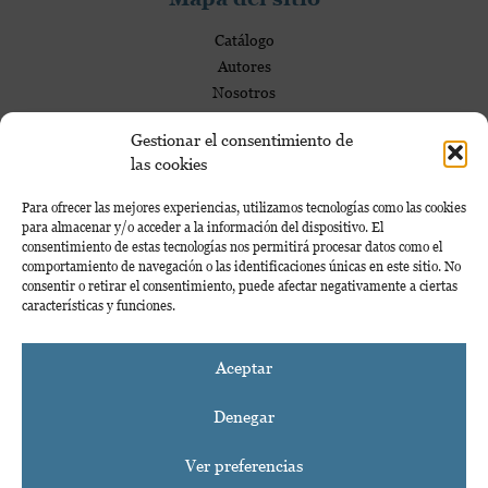
l
e
Catálogo
s
Autores
Nosotros
Blog
Gestionar el consentimiento de
las cookies
Mi Cuenta
Para ofrecer las mejores experiencias, utilizamos tecnologías como las cookies
para almacenar y/o acceder a la información del dispositivo. El
consentimiento de estas tecnologías nos permitirá procesar datos como el
Mi cuenta
comportamiento de navegación o las identificaciones únicas en este sitio. No
consentir o retirar el consentimiento, puede afectar negativamente a ciertas
Proyecto financiado por la Dirección General del Libro y Fomento de la Lectura,
características y funciones.
Ministerio de Cultura y Deporte
Aceptar
Denegar
Aviso legal
Política de cookies
Ver preferencias
Política de privacidad