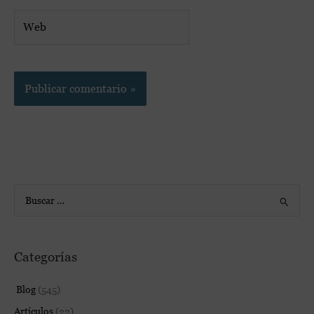
Web
B
u
s
Categorías
c
a
Blog
(545)
r
Artículos
(22)