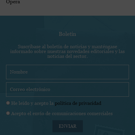
Ópera
Boletín
Suscríbase al boletín de noticias y manténgase
informado sobre nuestras novedades editoriales y las
noticias del sector.
N
o
m
C
b
o
r
r
P
He leído y acepto la
política de privacidad
e
r
o
C
Acepto el envío de comunicaciones comerciales
e
l
o
o
í
ENVIAR
m
e
t
u