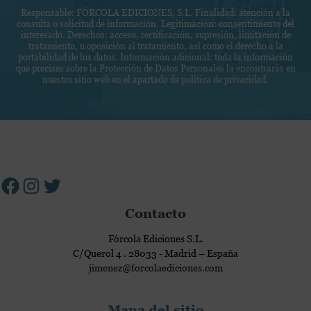
l
i
Responsable: FÓRCOLA EDICIONES, S.L. Finalidad: atención a la
n
e
consulta o solicitud de información. Legitimación: consentimiento del
c
i
c
interesado. Derechos: acceso, rectificación, supresión, limitación de
a
tratamiento, u oposición al tratamiento, así como el derecho a la
c
t
portabilidad de los datos. Información adicional: toda la información
d
a
r
que precises sobre la Protección de Datos Personales la encontrarás en
e
nuestro sitio web en el apartado de
política de privacidad
.
c
ó
p
i
n
r
o
i
i
n
c
Facebook
Instagram
Twitter
v
e
o
a
s
c
c
i
o
d
Contacto
m
a
e
Fórcola Ediciones S.L.
d
r
C/Querol 4 . 28033 - Madrid – España
c
jimenez@forcolaediciones.com
i
a
Mapa del sitio