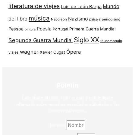
literatura de viajes
Mundo
Luis de León Barga
música
del libro
Nazismo
Napoleón
paisaje
periodismo
Poesía
Pessoa
Primera Guerra Mundial
Portugal
pintura
Siglo XX
Segunda Guerra Mundial
tauromaquia
wagner
Ópera
Xavier Cugat
viajes
Boletín
Suscríbase al boletín de noticias y manténgase
informado sobre nuestras novedades editoriales y las
noticias del sector.
Nombre