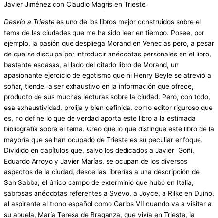
Javier Jiménez con Claudio Magris en Trieste
Desvío a Trieste
es uno de los libros mejor construidos sobre el
tema de las ciudades que me ha sido leer en tiempo. Posee, por
ejemplo, la pasión que despliega Morand en Venecias pero, a pesar
de que se disculpa por introducir anécdotas personales en el libro,
bastante escasas, al lado del citado libro de Morand, un
apasionante ejercicio de egotismo que ni Henry Beyle se atrevió a
soñar, tiende a ser exhaustivo en la información que ofrece,
producto de sus muchas lecturas sobre la ciudad. Pero, con todo,
esa exhaustividad, prolija y bien definida, como editor riguroso que
es, no define lo que de verdad aporta este libro a la estimada
bibliografía sobre el tema. Creo que lo que distingue este libro de la
mayoría que se han ocupado de Trieste es su peculiar enfoque.
Dividido en capítulos que, salvo los dedicados a Javier Goñi,
Eduardo Arroyo y Javier Marías, se ocupan de los diversos
aspectos de la ciudad, desde las librerías a una descripción de
San Sabba, el único campo de exterminio que hubo en Italia,
sabrosas anécdotas referentes a Svevo, a Joyce, a Rilke en Duino,
al aspirante al trono español como Carlos VII cuando va a visitar a
su abuela, María Teresa de Braganza, que vivía en Trieste, la