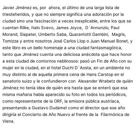
Javier Jiménez es, por ahora, el último de una larga lista de
triesteheridos, y que no siempre significa una adoración por la
ciudad sino una fascinación a veces inexplicable, entre los que se
cuentan Rilke, Italo Svevo, James Joyce, D´Annunzio, Paul
Morand, Slapater, Umberto Saba, Quarantotti Gambini, Magris,
Tomizza y entre nosotros José Carlos Llop o Juan Manuel Bonet, y
este libro es un bello homenaje a una ciudad fantasmagórica,
tanto que Jiménez cuenta una deliciosa anécdota que hace honor
a esta ciudad de contornos neblinosos: pasó un Fin de Año con su
mujer en la ciudad, en el hotel Duchi D´Aosta, en un ambiente no
muy distinto al de aquella primera cena de Hans Carstop en el
sanatorio suizo y le confundieron con Alexander Wrabetz de quién
Jiménez no tenía idea de quién era hasta que se enteró que esa
misma mañana había aparecido su foto en todos los periódicos,
como representante de la ORF, la emisora pública austríaca,
presentando a Gustavo Dudamel como el director que ese año
dirigiría el Concierto de Año Nuevo al frente de la Filarmónica de
Viena.