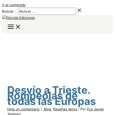
Ir al contenido
Buscar …
Desvío a Trieste.
Rompeolas de
todas las Europas
Deja un comentario
/
Blog
,
Reseñas libros
/ Por
Fco Javier
Jimenez