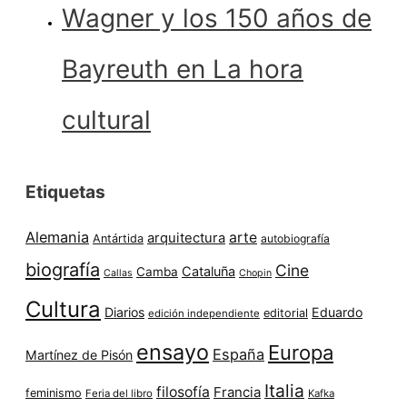
Wagner y los 150 años de
Bayreuth en La hora
cultural
Etiquetas
Alemania
arte
arquitectura
Antártida
autobiografía
biografía
Cine
Cataluña
Camba
Callas
Chopin
Cultura
Diarios
Eduardo
editorial
edición independiente
ensayo
Europa
España
Martínez de Pisón
Italia
filosofía
Francia
feminismo
Feria del libro
Kafka