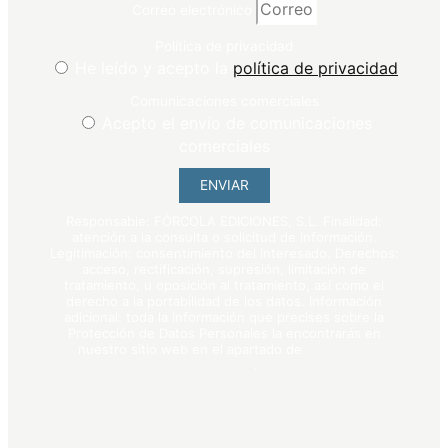
Correo electrónico
Política de privacidad
He leído y acepto la
política de privacidad
Comunicaciones comerciales
Acepto el envío de comunicaciones
comerciales
ENVIAR
Responsable: FÓRCOLA EDICIONES, S.L. Finalidad:
atención a la consulta o solicitud de información.
Legitimación: consentimiento del interesado. Derechos:
acceso, rectificación, supresión, limitación de
tratamiento, u oposición al tratamiento, así como el
derecho a la portabilidad de los datos. Información
adicional: toda la información que precises sobre la
Protección de Datos Personales la encontrarás en
nuestro sitio web en el apartado de
política de
privacidad
.