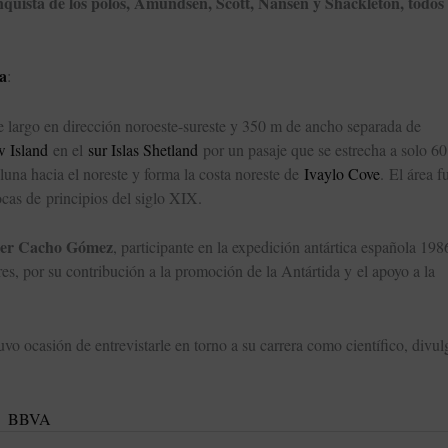
nquista de los polos, Amundsen, Scott, Nansen y Shackleton, todos 
a
:
e largo en dirección noroeste-sureste y 350 m de ancho separada de
 Island
en el
sur Islas Shetland
por un pasaje que se estrecha a solo 60
una hacia el noreste y forma la costa noreste de
Ivaylo Cove
. El área f
ocas de principios del siglo XIX.
ier Cacho Gómez
, participante en la expedición antártica española 198
s, por su contribución a la promoción de la Antártida y el apoyo a la
tuvo ocasión de entrevistarle en torno a su carrera como científico, divu