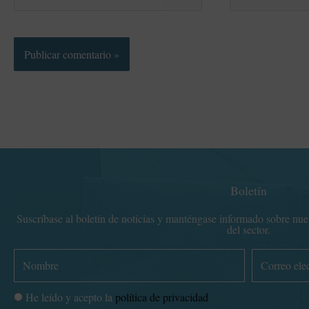
electrónico*
Boletín
Suscríbase al boletín de noticias y manténgase informado sobre nuest
del sector.
N
C
o
o
m
r
P
He leído y acepto la
política de privacidad
b
r