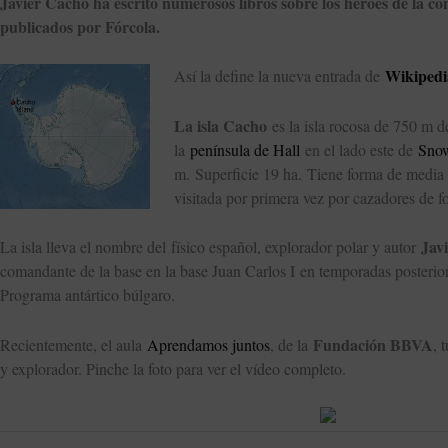
Javier Cacho ha escrito numerosos libros sobre los héroes de la co
publicados por Fórcola.
Wikipedi
Así la define la nueva entrada de
La isla Cacho
es la isla rocosa de 750 m d
la
península de Hall
en el lado este de
Snow
m. Superficie 19 ha. Tiene forma de media l
visitada por primera vez por cazadores de f
Jav
La isla lleva el nombre del físico español, explorador polar y autor
comandante de la base en la base Juan Carlos I en temporadas posteriore
Programa antártico búlgaro.
Fundación BBVA
Recientemente, el aula
Aprendamos juntos
, de la
, 
y explorador. Pinche la foto para ver el vídeo completo.