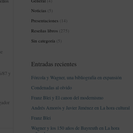
ellos
General
(4)
:
Noticias
(5)
Presentaciones
(14)
Reseñas libros
(275)
Sin categoría
(5)
ue
Entradas recientes
6/87 y
Fórcola y Wagner, una bibliografía en expansión
Condenadas al olvido
Franz Blei y El canon del modernismo
lgador
Andrés Amorós y Javier Jiménez en La hora cultural
Franz Blei
Wagner y los 150 años de Bayreuth en La hora