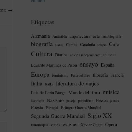
cultural
iente
→
Etiquetas
Alemania
arte
arquitectura
Antártida
autobiografía
biografía
Cine
Cataluña
Camba
Callas
Chopin
Cultura
Diarios
editorial
edición independiente
ensayo
España
Eduardo Martínez de Pisón
Europa
filosofía
Francia
feminismo
Feria del libro
literatura de viajes
Italia
Kafka
música
Mundo del libro
Luis de León Barga
Nazismo
Pessoa
Napoleón
paisaje
periodismo
pintura
Poesía
Primera Guerra Mundial
Portugal
Siglo XX
Segunda Guerra Mundial
wagner
Ópera
Xavier Cugat
tauromaquia
viajes