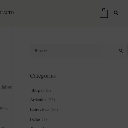
NTACTO
0
B
u
s
Categorías
c
a
 labor
Blog
(545)
r
Artículos
(22)
p
and»,
Entrevistas
(55)
o
Ferias
(1)
r