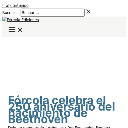
Ir al contenido
Buscar …
Fórcola celebra el
250 aniversario del
nacimiento de
Beethoven
Deja un comentario
/
Artículos
/ Por
Fco Javier Jimenez