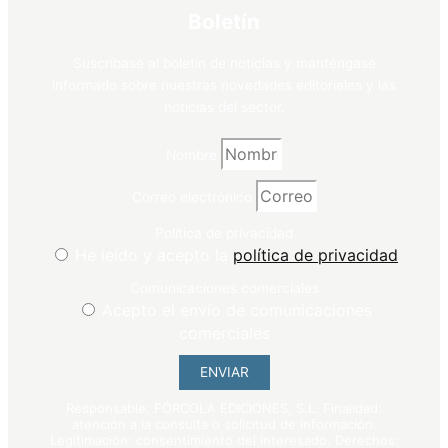
Boletín
Suscríbase al boletín de noticias y manténgase
informado sobre nuestras novedades editoriales y las
noticias del sector.
Nombre
Correo electrónico
Política de privacidad
He leído y acepto la
política de privacidad
Comunicaciones comerciales
Acepto el envío de comunicaciones
comerciales
ENVIAR
Responsable: FÓRCOLA EDICIONES, S.L. Finalidad:
atención a la consulta o solicitud de información.
Legitimación: consentimiento del interesado. Derechos: