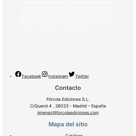
acceso, rectificación, supresión, limitación de
tratamiento, u oposición al tratamiento, así como el
derecho a la portabilidad de los datos. Información
adicional: toda la información que precises sobre la
Protección de Datos Personales la encontrarás en
nuestro sitio web en el apartado de
política de
privacidad
.
Facebook
Instagram
Twitter
Contacto
Fórcola Ediciones S.L.
C/Querol 4 . 28033 - Madrid – España
jimenez@forcolaediciones.com
Mapa del sitio
Catálogo