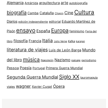
Alemania
arte
arquitectura
Antártida
autobiografía
Cultura
biografía
Cine
Cataluña
Camba
Chopin
Diarios
Eduardo Martínez de
editorial
edición independiente
ensayo
Europa
España
Pisón
feminismo
Feria del
Italia
filosofía
Francia
libro
Kafka
Julio Verne
karajan
literatura de viajes
Mundo
Luis de León Barga
música
del libro
Nazismo
Napoleón
paisaje
periodismo
Poesía
Pessoa
Primera Guerra Mundial
Portugal
Siglo XX
Segunda Guerra Mundial
tauromaquia
wagner
Ópera
Xavier Cugat
viajes