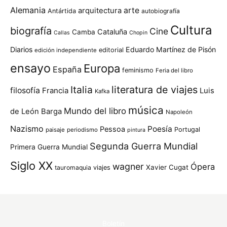
Alemania
arte
arquitectura
Antártida
autobiografía
Cultura
biografía
Cine
Cataluña
Camba
Callas
Chopin
Diarios
Eduardo Martínez de Pisón
editorial
edición independiente
ensayo
Europa
España
feminismo
Feria del libro
Italia
literatura de viajes
filosofía
Francia
Luis
Kafka
música
Mundo del libro
de León Barga
Napoleón
Nazismo
Poesía
Pessoa
Portugal
paisaje
periodismo
pintura
Segunda Guerra Mundial
Primera Guerra Mundial
Siglo XX
wagner
Ópera
Xavier Cugat
tauromaquia
viajes
Boletín