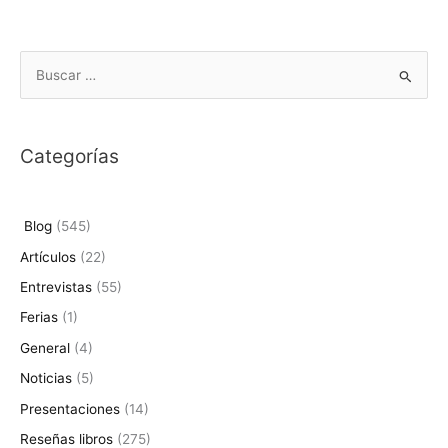
B
u
s
Categorías
c
a
r
Blog
(545)
p
Artículos
(22)
o
Entrevistas
(55)
r
Ferias
(1)
:
General
(4)
Noticias
(5)
Presentaciones
(14)
Reseñas libros
(275)