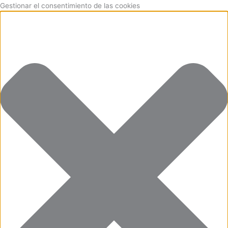
Ir
Funcional
Marketing
Estadísticas
Preferencias
Gestionar el consentimiento de las cookies
al
contenido