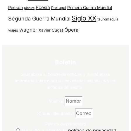
Poesía
Pessoa
Primera Guerra Mundial
Portugal
pintura
Siglo XX
Segunda Guerra Mundial
tauromaquia
wagner
Ópera
Xavier Cugat
viajes
Boletín
Suscríbase al boletín de noticias y manténgase
informado sobre nuestras novedades editoriales y las
noticias del sector.
Nombre
Correo electrónico
Política de privacidad
He leído y acepto la
política de privacidad