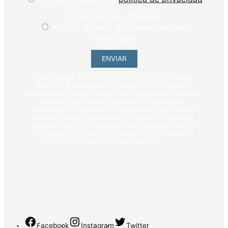
Comunicaciones comerciales
Acepto el envío de comunicaciones
comerciales
ENVIAR
Responsable: FÓRCOLA EDICIONES, S.L. Finalidad:
atención a la consulta o solicitud de información.
Legitimación: consentimiento del interesado. Derechos:
acceso, rectificación, supresión, limitación de
tratamiento, u oposición al tratamiento, así como el
derecho a la portabilidad de los datos. Información
adicional: toda la información que precises sobre la
Protección de Datos Personales la encontrarás en
nuestro sitio web en el apartado de
política de
privacidad
.
Facebook
Instagram
Twitter