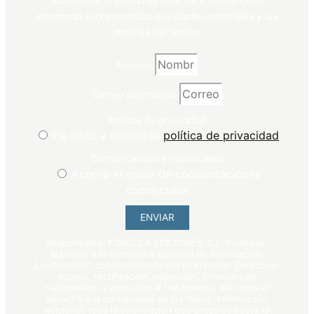
Suscríbase al boletín de noticias y manténgase
informado sobre nuestras novedades editoriales y las
noticias del sector.
Nombre
Correo electrónico
Política de privacidad
He leído y acepto la
política de privacidad
Comunicaciones comerciales
Acepto el envío de comunicaciones
comerciales
ENVIAR
Responsable: FÓRCOLA EDICIONES, S.L. Finalidad:
atención a la consulta o solicitud de información.
Legitimación: consentimiento del interesado. Derechos:
acceso, rectificación, supresión, limitación de
tratamiento, u oposición al tratamiento, así como el
derecho a la portabilidad de los datos. Información
adicional: toda la información que precises sobre la