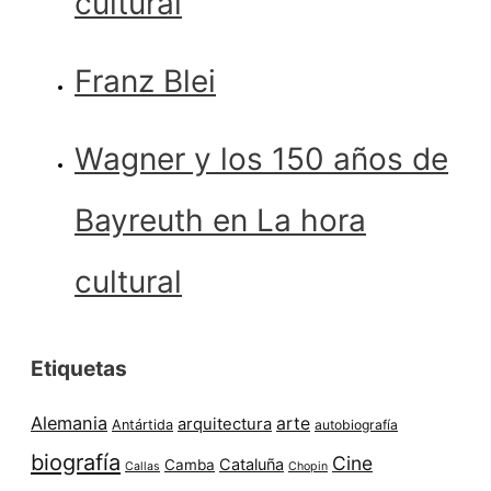
cultural
Franz Blei
Wagner y los 150 años de
Bayreuth en La hora
cultural
Etiquetas
Alemania
arte
arquitectura
Antártida
autobiografía
biografía
Cine
Cataluña
Camba
Callas
Chopin