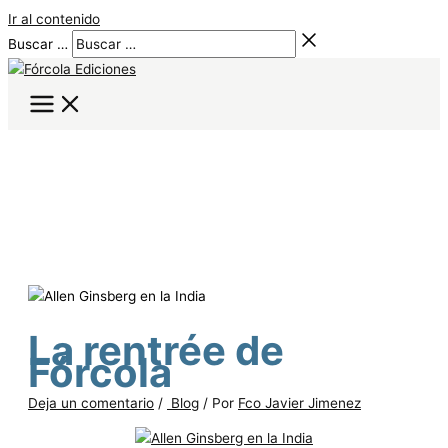
Ir al contenido
Buscar …
La rentrée de
Fórcola
Deja un comentario
/
Blog
/ Por
Fco Javier Jimenez