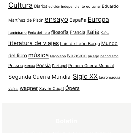
Cultura
Diarios
Eduardo
editorial
edición independiente
ensayo
Europa
España
Martínez de Pisón
Italia
filosofía
Francia
feminismo
Feria del libro
Kafka
literatura de viajes
Mundo
Luis de León Barga
música
del libro
Nazismo
Napoleón
paisaje
periodismo
Poesía
Pessoa
Primera Guerra Mundial
Portugal
pintura
Siglo XX
Segunda Guerra Mundial
tauromaquia
wagner
Ópera
Xavier Cugat
viajes
Boletín