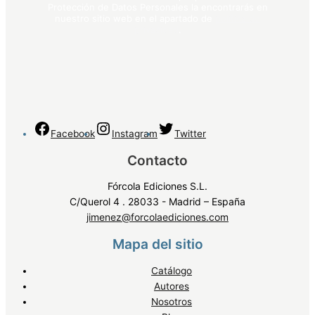
Protección de Datos Personales la encontrarás en
nuestro sitio web en el apartado de
política de
privacidad
.
Facebook
Instagram
Twitter
Contacto
Fórcola Ediciones S.L.
C/Querol 4 . 28033 - Madrid – España
jimenez@forcolaediciones.com
Mapa del sitio
Catálogo
Autores
Nosotros