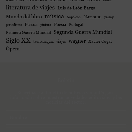
Feria del libro
Kafka
literatura de viajes
Luis de León Barga
música
Mundo del libro
Nazismo
Napoleón
paisaje
Poesía
Pessoa
Portugal
periodismo
pintura
Segunda Guerra Mundial
Primera Guerra Mundial
Siglo XX
wagner
viajes
Xavier Cugat
tauromaquia
Ópera
Boletín
Suscríbase al boletín de noticias y manténgase
informado sobre nuestras novedades editoriales y las
noticias del sector.
N
o
m
C