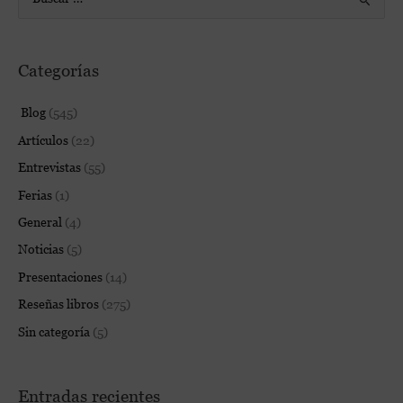
B
u
s
Categorías
c
a
Blog
(545)
r
Artículos
(22)
p
Entrevistas
(55)
o
Ferias
(1)
r
:
General
(4)
Noticias
(5)
Presentaciones
(14)
Reseñas libros
(275)
Sin categoría
(5)
Entradas recientes