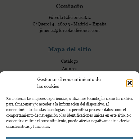
d
Contacto
m
a
e
Fórcola Ediciones S.L.
d
r
C/Querol 4 . 28033 - Madrid – España
c
jimenez@forcolaediciones.com
i
a
Mapa del sitio
l
e
Catálogo
s
Autores
Nosotros
Gestionar el consentimiento de
Blog
las cookies
Para ofrecer las mejores experiencias, utilizamos tecnologías como las cookies
para almacenar y/o acceder a la información del dispositivo. El
Mi Cuenta
consentimiento de estas tecnologías nos permitirá procesar datos como el
comportamiento de navegación o las identificaciones únicas en este sitio. No
Mi cuenta
consentir o retirar el consentimiento, puede afectar negativamente a ciertas
características y funciones.
Proyecto financiado por la Dirección General del Libro y Fomento de la Lectura,