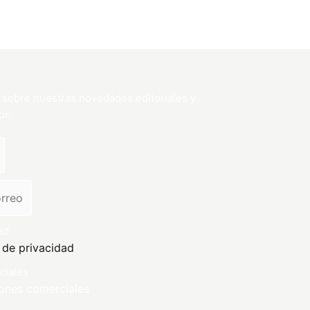
 sobre nuestras novedades editoriales y
or.
ad
a de privacidad
ciales
ones comerciales