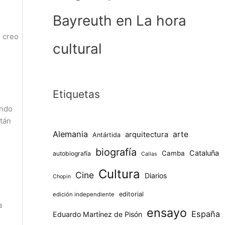
Bayreuth en La hora
, creo
cultural
Etiquetas
ando
stán
Alemania
arte
arquitectura
Antártida
biografía
Cataluña
Camba
autobiografía
Callas
Cultura
Cine
Diarios
Chopin
editorial
edición independiente
a
ensayo
España
Eduardo Martínez de Pisón