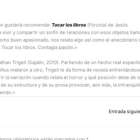
 me gustaría recomendar
Tocar los libros
(Fórcola) de Jesús
a vivir y compartir un sinfín de relaciones con esos objetos lla
 como buen apasionado, nos relata algo así como el anecdotario 
e
Tocar los libros
. Contagia pasión.»
than Trigell (Sajalín, 2010). Partiendo de un hecho real espant
ños mataron a otro, Trigell le da forma de novela enfrentándos
 la narración cuando relata el horror y qué posición debe de 
z de su estructura y de su prosa provocan, aún más, la intranquil
iendo.»
Entrada sigui
mpos obligatorios están marcados con
*