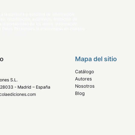
 la consulta o solicitud de información.
, rectificación, supresión, limitación de
 la portabilidad de los datos. Información
de Datos Personales la encontrarás en nuestro
a de privacidad
.
o
Mapa del sitio
Catálogo
Autores
iones S.L.
Nosotros
 28033 - Madrid – España
Blog
colaediciones.com