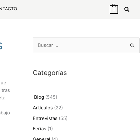
NTACTO
0
s
B
u
s
Categorías
c
que
a
 tras
r
Blog
(545)
eta
p
,
Artículos
(22)
o
abajo
Entrevistas
(55)
r
Ferias
(1)
:
General
(4)