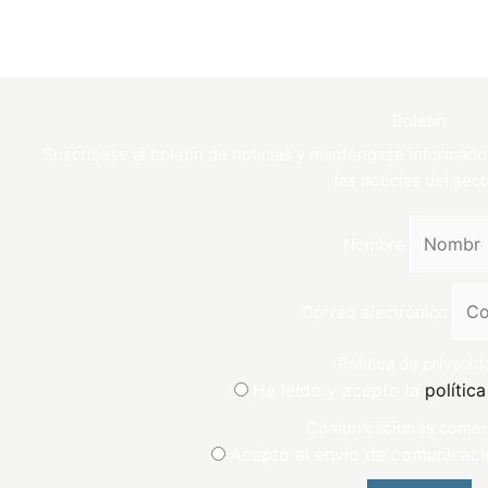
Boletín
Suscríbase al boletín de noticias y manténgase informado
las noticias del sect
Nombre
Correo electrónico
Política de privacid
He leído y acepto la
polític
Comunicaciones comer
Acepto el envío de comunicaci