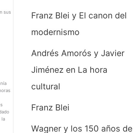
on sus
Franz Blei y El canon del
modernismo
Andrés Amorós y Javier
Jiménez en La hora
enía
cultural
horas
os
Franz Blei
idado
 la
Wagner y los 150 años de