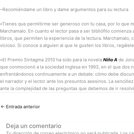
–Recomiéndame un libro y dame argumentos para su lectura
«Tienes que permitirme ser generoso con tu casa, por lo que
Marchamalo. En cuanto el lector pasa a ser bibliófilo comienza 
libros, que permiten la experiencia de la lectura. Marchamalo,
vicioso. Si conoce a alguien al que le gusten los libros, regálel
«El Premio Sintagma 2010 ha sido para la novela
Niño A
de Jona
que conmocionó a la sociedad inglesa en 1993, en el que dos ni
enfrentándonos continuamente a un debate: cómo debe discurrir
el narrador y el lector ante los presuntos asesinos. La sencille
ante la complejidad de las preguntas que debemos de ir resolv
←
Entrada anterior
Deja un comentario
Tu dirección de correo electrónico no será publicada.
Los ca