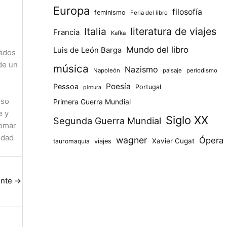
Europa
filosofía
feminismo
Feria del libro
Italia
literatura de viajes
Francia
Kafka
Mundo del libro
Luis de León Barga
mados
de un
música
Nazismo
Napoleón
paisaje
periodismo
Poesía
Pessoa
Portugal
pintura
oso
Primera Guerra Mundial
e y
Siglo XX
Segunda Guerra Mundial
tomar
idad
wagner
Ópera
Xavier Cugat
tauromaquia
viajes
ente
→