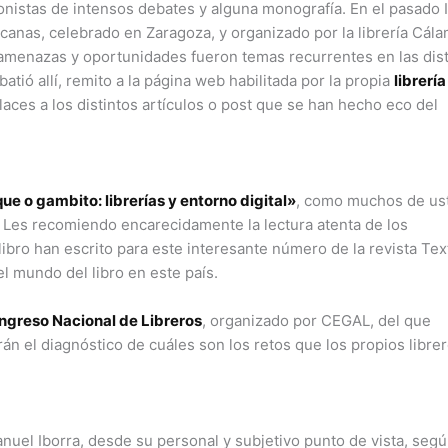
gonistas de intensos debates y alguna monografía. En el pasado I
canas, celebrado en Zaragoza, y organizado por la librería Cála
 amenazas y oportunidades fueron temas recurrentes en las dist
tió allí, remito a la página web habilitada por la propia
librería
aces a los distintos artículos o post que se han hecho eco del
ue o gambito: librerías y entorno digital»
, como muchos de us
s. Les recomiendo encarecidamente la lectura atenta de los
libro han escrito para este interesante número de la revista Tex
el mundo del libro en este país.
ngreso Nacional de Libreros
, organizado por CEGAL, del que
n el diagnóstico de cuáles son los retos que los propios libre
nuel Iborra, desde su personal y subjetivo punto de vista, segú