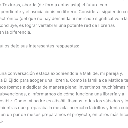
 Texturas, aborda (de forma entusiasta) el futuro con
ependiente y el asociacionismo librero. Considera, siguiendo c
lectrónico (del que no hay demanda ni mercado significativo a la
o, concluye, es lograr vertebrar una potente red de librerías
en la diferencia.
í os dejo sus interesantes respuestas:
una conversación estaba exponiéndole a Matilde, mi pareja y,
a El Ejido para acoger una librería. Como la familia de Matilde t
 nos íbamos a dedicar de manera plena: invertimos muchísimas 
ubvenciones, a informarnos de cómo funciona una librería y a
posible. Como mi padre es albañil, íbamos todos los sábados y l
mientras que preparaba la mezcla, acercaba ladrillos y tenía cu
 en un par de meses preparamos el proyecto, en otros más hice
.»