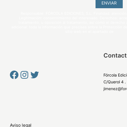
ENVIAR
Responsable: FÓRCOLA EDICIONES, S.L. Finalidad: atención a
Legitimación: consentimiento del interesado. Derechos: acceso
tratamiento, u oposición al tratamiento, así como el derecho a
adicional: toda la información que precises sobre la Protección 
sitio web en el apartado de
polític
Facebook
Instagram
Twitter
Contact
Fórcola Edic
C/Querol 4 .
jimenez@for
Aviso legal