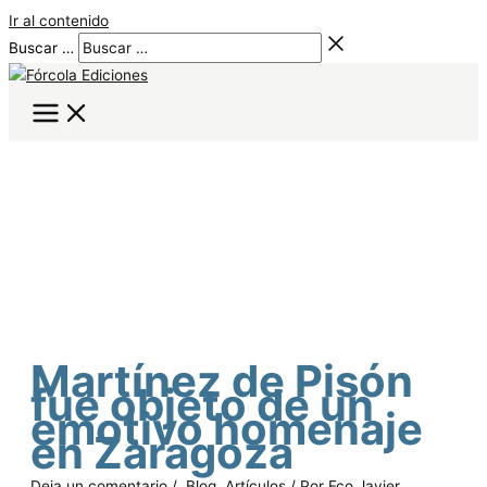
Ir al contenido
Buscar …
Martínez de Pisón
fue objeto de un
emotivo homenaje
en Zaragoza
Deja un comentario
/
Blog
,
Artículos
/ Por
Fco Javier