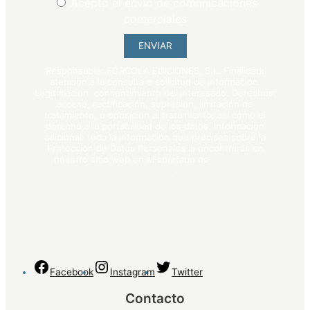
Acepto el envío de comunicaciones
comerciales
ENVIAR
Responsable: FÓRCOLA EDICIONES, S.L. Finalidad:
atención a la consulta o solicitud de información.
Legitimación: consentimiento del interesado. Derechos:
acceso, rectificación, supresión, limitación de
tratamiento, u oposición al tratamiento, así como el
derecho a la portabilidad de los datos. Información
adicional: toda la información que precises sobre la
Protección de Datos Personales la encontrarás en
nuestro sitio web en el apartado de
política de
privacidad
.
Facebook
Instagram
Twitter
Contacto