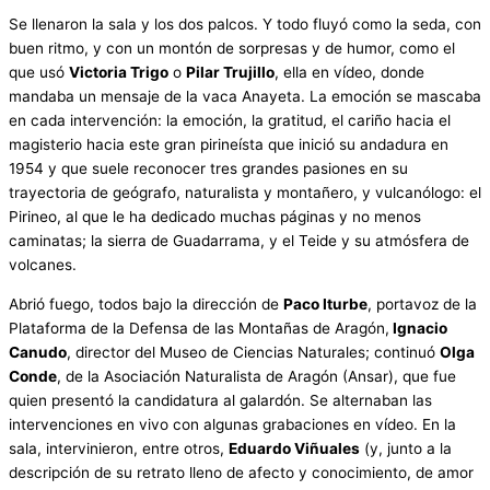
Se llenaron la sala y los dos palcos. Y todo fluyó como la seda, con
buen ritmo, y con un montón de sorpresas y de humor, como el
que usó
Victoria Trigo
o
Pilar Trujillo
, ella en vídeo, donde
mandaba un mensaje de la vaca Anayeta. La emoción se mascaba
en cada intervención: la emoción, la gratitud, el cariño hacia el
magisterio hacia este gran pirineísta que inició su andadura en
1954 y que suele reconocer tres grandes pasiones en su
trayectoria de geógrafo, naturalista y montañero, y vulcanólogo: el
Pirineo, al que le ha dedicado muchas páginas y no menos
caminatas; la sierra de Guadarrama, y el Teide y su atmósfera de
volcanes.
Abrió fuego, todos bajo la dirección de
Paco Iturbe
, portavoz de la
Plataforma de la Defensa de las Montañas de Aragón,
Ignacio
Canudo
, director del Museo de Ciencias Naturales; continuó
Olga
Conde
, de la Asociación Naturalista de Aragón (Ansar), que fue
quien presentó la candidatura al galardón. Se alternaban las
intervenciones en vivo con algunas grabaciones en vídeo. En la
sala, intervinieron, entre otros,
Eduardo Viñuales
(y, junto a la
descripción de su retrato lleno de afecto y conocimiento, de amor