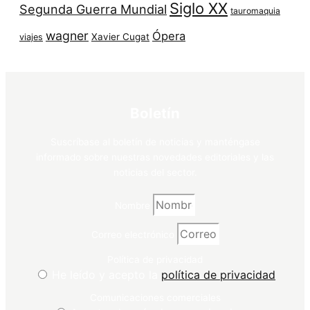
Siglo XX
Segunda Guerra Mundial
tauromaquia
wagner
Ópera
Xavier Cugat
viajes
Boletín
Suscríbase al boletín de noticias y manténgase
informado sobre nuestras novedades editoriales y las
noticias del sector.
Nombre
Correo electrónico
Política de privacidad
He leído y acepto la
política de privacidad
Comunicaciones comerciales