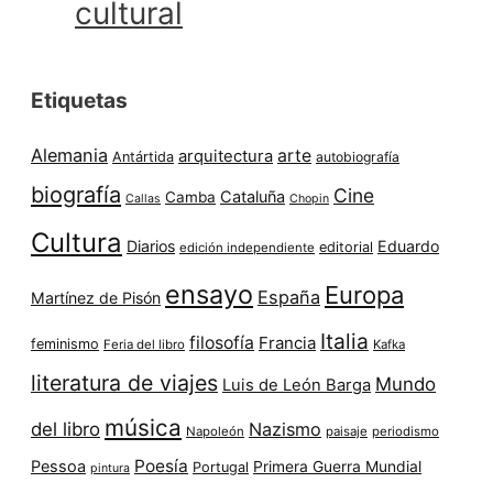
cultural
Etiquetas
Alemania
arte
arquitectura
Antártida
autobiografía
biografía
Cine
Cataluña
Camba
Callas
Chopin
Cultura
Diarios
Eduardo
editorial
edición independiente
ensayo
Europa
España
Martínez de Pisón
Italia
filosofía
Francia
feminismo
Feria del libro
Kafka
literatura de viajes
Mundo
Luis de León Barga
música
del libro
Nazismo
Napoleón
paisaje
periodismo
Poesía
Pessoa
Primera Guerra Mundial
Portugal
pintura