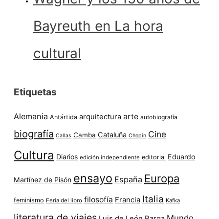
Bayreuth en La hora
cultural
Etiquetas
Alemania
arte
arquitectura
Antártida
autobiografía
biografía
Cine
Cataluña
Camba
Callas
Chopin
Cultura
Diarios
Eduardo
editorial
edición independiente
ensayo
Europa
España
Martínez de Pisón
Italia
filosofía
Francia
feminismo
Feria del libro
Kafka
literatura de viajes
Mundo
Luis de León Barga