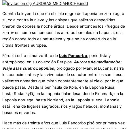
Cuenta la leyenda que en el cielo negro de Laponia un zorro agitó
su cola contra la nieve y las chispas que salieron despedidas
tiñeron de colores la noche ártica. Desde entonces los «fuegos de
zorro» es como se conocen las auroras boreales en Laponia, esa
región donde todo es naturaleza y que se ha convertido en la
última frontera europea.
Fórcola edita el nuevo libro de
Luis Pancorbo
, periodista y
antropólogo, en su colección Periplos.
Auroras de medianoche:
Viaje a las cuatro Laponias
, prologado por Manuel Lucena, narra
los conocimientos y las vivencias de su autor entre los sami, esos
valientes nómadas que miran constantemente al cielo, por lo que
pueda pasar. Desde la península de Kola, en la Laponia Rusa,
hasta Sodankylä, en la Laponia finlandesa; desde Finnmark, en la
Laponia noruega, hasta Norrland, en la Laponia sueca, Laponia
está llena de lugares sagrados: ríos y lagos helados, montañas y
bosques nevados.
Hace más de treinta años que Luis Pancorbo pisó por primera vez