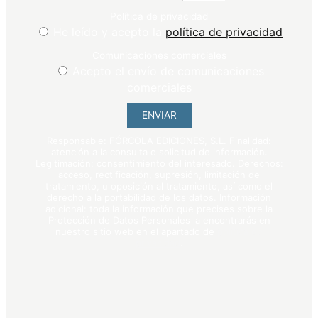
Política de privacidad
He leído y acepto la
política de privacidad
Comunicaciones comerciales
Acepto el envío de comunicaciones
comerciales
ENVIAR
Responsable: FÓRCOLA EDICIONES, S.L. Finalidad:
atención a la consulta o solicitud de información.
Legitimación: consentimiento del interesado. Derechos:
acceso, rectificación, supresión, limitación de
tratamiento, u oposición al tratamiento, así como el
derecho a la portabilidad de los datos. Información
adicional: toda la información que precises sobre la
Protección de Datos Personales la encontrarás en
nuestro sitio web en el apartado de
política de
privacidad
.