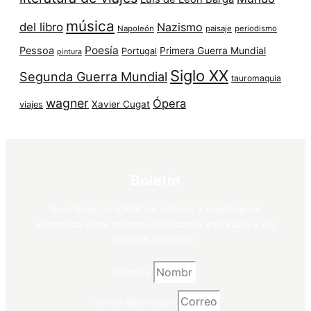
música
del libro
Nazismo
Napoleón
paisaje
periodismo
Poesía
Pessoa
Primera Guerra Mundial
Portugal
pintura
Siglo XX
Segunda Guerra Mundial
tauromaquia
wagner
Ópera
Xavier Cugat
viajes
Boletín
Suscríbase al boletín de noticias y manténgase
informado sobre nuestras novedades editoriales y las
noticias del sector.
Nombre
Correo electrónico