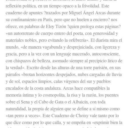
reflexión política, en un tiempo opaco a la frivolidad. Este
cuaderno de apuntes ?trazados por Miguel Ángel Arcas durante
su confinamiento en París, pero que no huelen a encierro? nos
ofrece, en palabras de Eloy Tizón ?quien prologa estas páginas?
«un autorretrato de cuerpo entero del poeta, con generosidad y
materiales nobles, pero evitando la orfebrería». El diarista mira el
mundo, «de manera vagabunda y desprejuiciada, con ligereza y
gracia, pero a la vez con un lenguaje macerado, autoconsciente,
con chispazos de belleza, asomado siempre al precipicio lírico de
la verdad». Escrito desde las alturas de una torre parisién, en sus
párrafos «brotan horizontes despejados, nubes cargadas de lluvia
y de sol, espacios limpios, calas vírgenes del sur y pueblos
encalados de la costa andaluza. Arcas hace compatibles la
memoria íntima y lo cosmopolita, la risa y la razón, los puentes
sobre el Sena y el Cabo de Gata o el Albaicín, con toda
naturalidad, la propia de alguien que se define a sí mismo como
«tan perro a veces». Este Cuaderno de Choisy vale tanto por lo
que dice como por lo que calla, y se empeña en «exprimir bien la