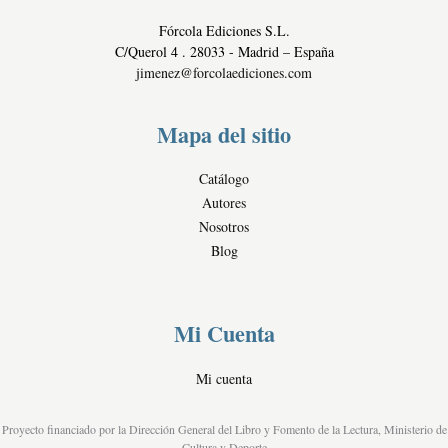
a
e
Fórcola Ediciones S.L.
d
r
C/Querol 4 . 28033 - Madrid – España
c
jimenez@forcolaediciones.com
i
a
Mapa del sitio
l
e
Catálogo
s
Autores
Nosotros
Blog
Mi Cuenta
Mi cuenta
Proyecto financiado por la Dirección General del Libro y Fomento de la Lectura, Ministerio de
Cultura y Deporte