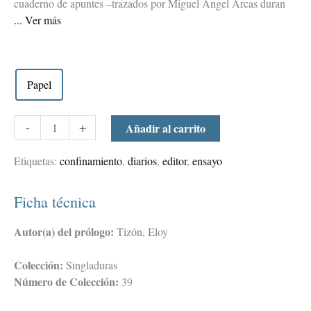
cuaderno de apuntes –trazados por Miguel Ángel Arcas duran
Ver más
Papel
-
+
Añadir al carrito
Etiquetas:
confinamiento
,
diarios
,
editor
,
ensayo
Ficha técnica
Autor(a) del prólogo:
Tizón, Eloy
Colección:
Singladuras
Número de Colección:
39