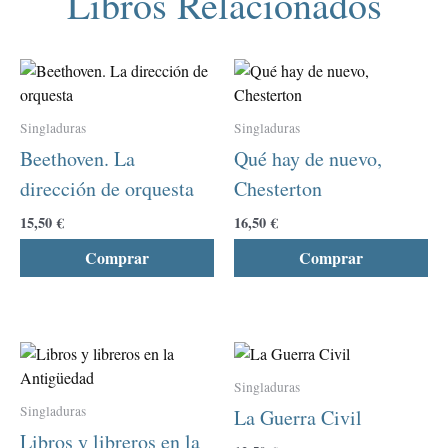
Libros Relacionados
Este
Est
producto
pro
tiene
tie
Singladuras
Singladuras
múltiples
múl
Beethoven. La
Qué hay de nuevo,
variantes.
var
dirección de orquesta
Chesterton
Las
La
opciones
opc
15,50
€
16,50
€
se
se
Comprar
Comprar
pueden
pu
elegir
ele
en
en
la
la
Este
Est
página
pág
producto
pro
de
de
Singladuras
tiene
tie
producto
pro
Singladuras
La Guerra Civil
múltiples
múl
Libros y libreros en la