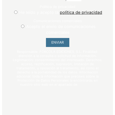
Política de privacidad
He leído y acepto la
política de privacidad
Comunicaciones comerciales
Acepto el envío de comunicaciones
comerciales
ENVIAR
Responsable: FÓRCOLA EDICIONES, S.L. Finalidad:
atención a la consulta o solicitud de información.
Legitimación: consentimiento del interesado. Derechos:
acceso, rectificación, supresión, limitación de
tratamiento, u oposición al tratamiento, así como el
derecho a la portabilidad de los datos. Información
adicional: toda la información que precises sobre la
Protección de Datos Personales la encontrarás en
nuestro sitio web en el apartado de
política de
privacidad
.