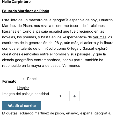
Helio Carpintero
Eduardo Martínez de Pisón
Este libro de un maestro de la geografía española de hoy, Eduardo
Martinez de Pisón, nos revela el enorme tesoro de intuiciones
literarias en torno al paisaje español que fue creciendo en las
novelas, los poemas, y hasta en los «esperpentos» de
Ver más
los
escritores de la generación del 98 y, aún más, el acierto y la finura
con que el talento de un filósofo como Ortega y Gasset exploró
cuestiones esenciales entre el hombre y sus paisajes, y que la
ciencia geográfica contemporánea, por su parte, también ha
reconocido en la mayoría de casos.
Ver menos
Papel
Formato
Limpiar
Imagen del paisaje cantidad
-
+
Añadir al carrito
Etiquetas:
eduardo martínez de pisón
,
ensayo
,
españa
,
geografía
,