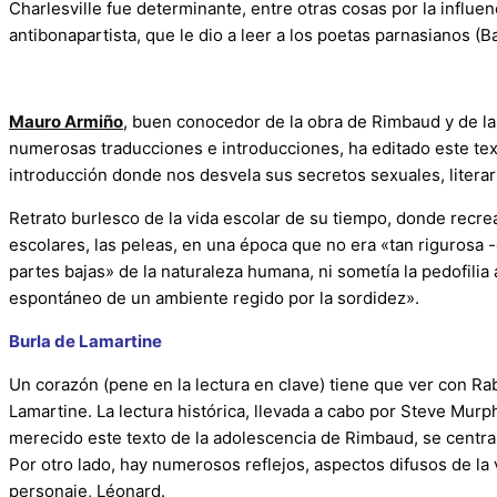
Charlesville fue determinante, entre otras cosas por la influe
antibonapartista, que le dio a leer a los poetas parnasianos (Ba
Mauro Armiño
, buen conocedor de la obra de Rimbaud y de la 
numerosas traducciones e introducciones, ha editado este text
introducción donde nos desvela sus secretos sexuales, literari
Retrato burlesco de la vida escolar de su tiempo, donde recrea 
escolares, las peleas, en una época que no era «tan rigurosa -
partes bajas» de la naturaleza humana, ni sometía la pedofilia 
espontáneo de un ambiente regido por la sordidez».
Burla de Lamartine
Un corazón (pene en la lectura en clave) tiene que ver con Ra
Lamartine. La lectura histórica, llevada a cabo por Steve Murp
merecido este texto de la adolescencia de Rimbaud, se centra en
Por otro lado, hay numerosos reflejos, aspectos difusos de la 
personaje, Léonard.