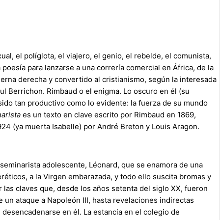
 el políglota, el viajero, el genio, el rebelde, el comunista,
 poesía para lanzarse a una correría comercial en África, de la
pierna derecha y convertido al cristianismo, según la interesada
ul Berrichon. Rimbaud o el enigma. Lo oscuro en él (su
 sido tan productivo como lo evidente: la fuerza de su mundo
narista
es un texto en clave escrito por Rimbaud en 1869,
24 (ya muerta Isabelle) por André Breton y Louis Aragon.
n seminarista adolescente, Léonard, que se enamora de una
éticos, a la Virgen embarazada, y todo ello suscita bromas y
r las claves que, desde los años setenta del siglo XX, fueron
 un ataque a Napoleón III, hasta revelaciones indirectas
 de desencadenarse en él. La estancia en el colegio de