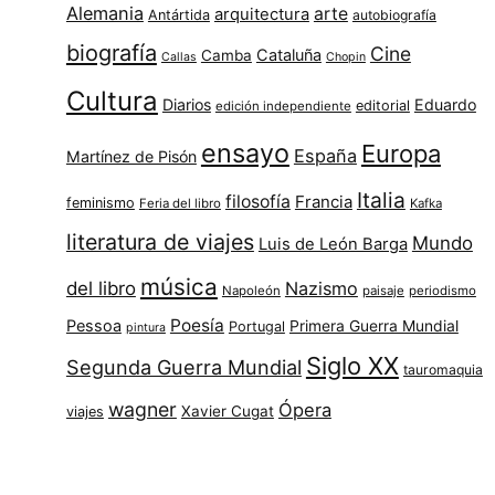
Alemania
arte
arquitectura
Antártida
autobiografía
biografía
Cine
Cataluña
Camba
Callas
Chopin
Cultura
Diarios
Eduardo
editorial
edición independiente
ensayo
Europa
España
Martínez de Pisón
Italia
filosofía
Francia
feminismo
Feria del libro
Kafka
literatura de viajes
Mundo
Luis de León Barga
música
del libro
Nazismo
Napoleón
paisaje
periodismo
Poesía
Pessoa
Primera Guerra Mundial
Portugal
pintura
Siglo XX
Segunda Guerra Mundial
tauromaquia
wagner
Ópera
Xavier Cugat
viajes