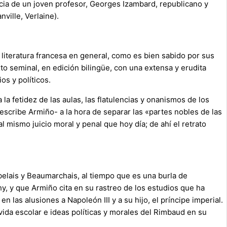
ncia de un joven profesor, Georges Izambard, republicano y
nville, Verlaine).
literatura francesa en general, como es bien sabido por sus
o seminal, en edición bilingüe, con una extensa y erudita
os y políticos.
la fetidez de las aulas, las flatulencias y onanismos de los
escribe Armiño- a la hora de separar las «partes nobles de las
al mismo juicio moral y penal que hoy día; de ahí el retrato
belais y Beaumarchais, al tiempo que es una burla de
hy, y que Armiño cita en su rastreo de los estudios que ha
 las alusiones a Napoleón III y a su hijo, el príncipe imperial.
vida escolar e ideas políticas y morales del Rimbaud en su