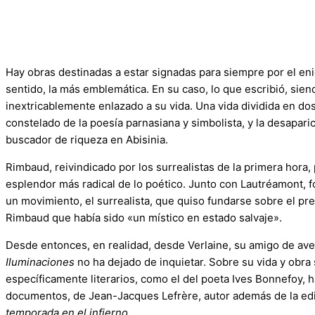
H
ay obras destinadas a estar signadas para siempre por el en
sentido, la más emblemática. En su caso, lo que escribió, sie
inextricablemente enlazado a su vida. Una vida dividida en dos
constelado de la poesía parnasiana y simbolista, y la desapar
buscador de riqueza en Abisinia.
Rimbaud, reivindicado por los surrealistas de la primera hora,
esplendor más radical de lo poético. Junto con Lautréamont, fo
un movimiento, el surrealista, que quiso fundarse sobre el pre
Rimbaud que había sido «un místico en estado salvaje».
Desde entonces, en realidad, desde Verlaine, su amigo de avent
Iluminaciones
no ha dejado de inquietar. Sobre su vida y obra 
específicamente literarios, como el del poeta Ives Bonnefoy, h
documentos, de Jean-Jacques Lefrère, autor además de la ed
temporada en el infierno
.