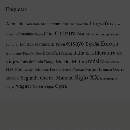
Etiquetas
biografía
Alemania
arte
arquitectura
Antártida
autobiografía
Callas
Cultura
Cine
Cataluña
Diarios
Camba
edición independiente
Chopin
ensayo
Europa
España
Eduardo Martínez de Pisón
editorial
literatura de
Italia
filosofía
Francia
feminismo
Feria del libro
Kafka
música
viajes
Mundo del libro
Luis de León Barga
Napoleón
Nazismo
Poesía
Pessoa
Primera Guerra
Portugal
paisaje
periodismo
pintura
Siglo XX
Segunda Guerra Mundial
Mundial
tauromaquia
wagner
Ópera
Xavier Cugat
viajes
Boletín
Suscríbase al boletín de noticias y manténgase informado sobre