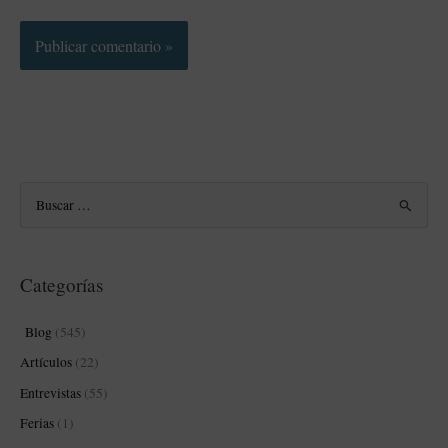
B
u
s
Categorías
c
a
Blog
(545)
r
Artículos
(22)
p
Entrevistas
(55)
o
Ferias
(1)
r