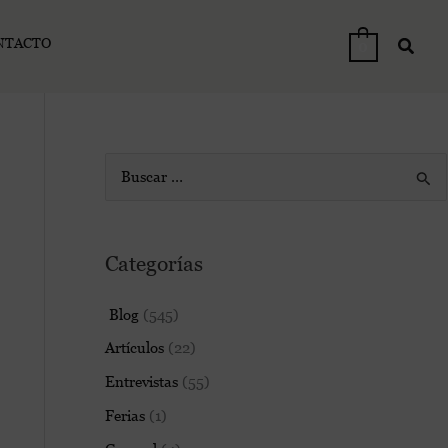
NTACTO
0
B
u
s
Categorías
c
a
Blog
(545)
r
Artículos
(22)
p
Entrevistas
(55)
o
Ferias
(1)
r