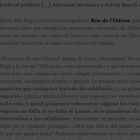
leído al público […] Adrienne Monnier y Sylvia Beach 
Estos días llega a las librerías españolas
Rue de l’Odéon
, pu
hermoso libro que recopila las memorias y recuerdos de Adrie
crear un «jardín», un «salón de lectura», una «casa de los libro
entender la lectura, el amor a los libros y el mundo.
¿El secreto de esta librera? Amiga de Joyce, Hemingway, Prou
llegó a la rue de l’Odéon era «una desconocida» y que se enfren
tuvo claro que «amaba los libros, simple y llanamente», la exp
reconocía, sus propios clientes y amigos. La primera gran lecci
maestro que cualquier tratado de sabiduría
»; y su prim
espacio
» (quizá a muchos libreros que lean esto les suenen es
todo esto, y quizá podamos todos sacar alguna lección
espacio no falta si no falta el ánimo, si se mantiene a
reservados a las calidades»
. Finalmente, su proceder en la 
rigió por el siguiente principio: «¿Hay que tratar del mismo m
lo que nos parece malo? Podemos equivocarnos, es obvio, pero 