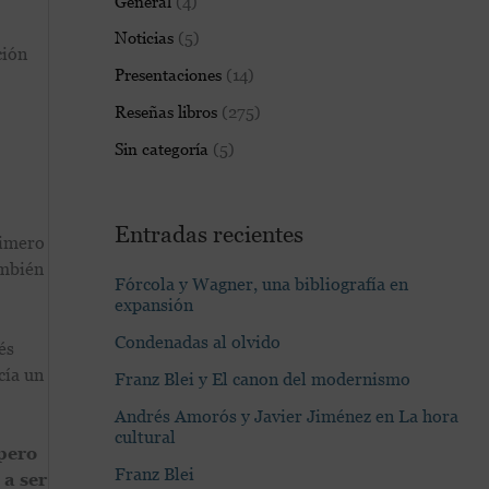
General
(4)
:
Noticias
(5)
ción
Presentaciones
(14)
Reseñas libros
(275)
Sin categoría
(5)
Entradas recientes
rimero
ambién
Fórcola y Wagner, una bibliografía en
expansión
Condenadas al olvido
és
cía un
Franz Blei y El canon del modernismo
Andrés Amorós y Javier Jiménez en La hora
cultural
pero
Franz Blei
 a ser