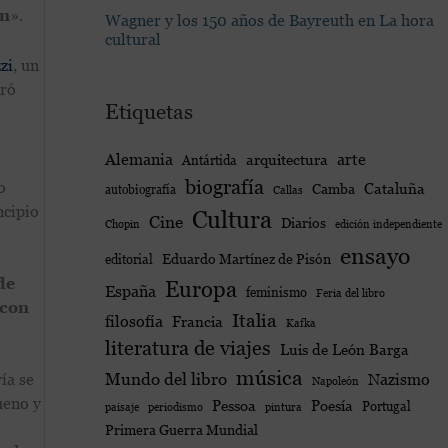
ón
».
Wagner y los 150 años de Bayreuth en La hora
cultural
zi
, un
gró
Etiquetas
Alemania
arte
arquitectura
Antártida
biografía
o
Cataluña
Camba
autobiografía
Callas
ncipio
Cultura
Cine
Diarios
edición independiente
Chopin
ensayo
Eduardo Martínez de Pisón
editorial
de
Europa
España
feminismo
Feria del libro
 con
Italia
filosofía
Francia
Kafka
literatura de viajes
Luis de León Barga
música
Mundo del libro
Nazismo
ía se
Napoleón
ueno y
Poesía
Pessoa
Portugal
paisaje
periodismo
pintura
Primera Guerra Mundial