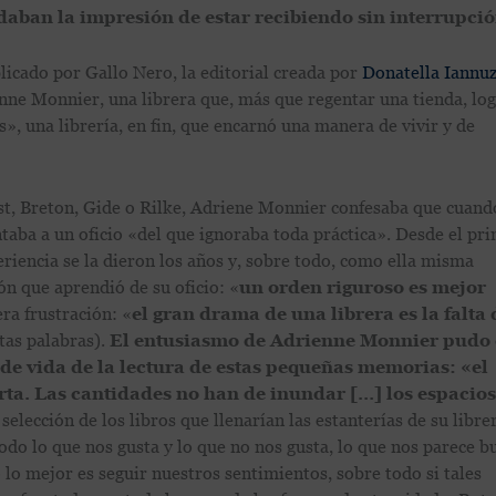
daban la impresión de estar recibiendo sin interrupci
blicado por Gallo Nero, la editorial creada por
Donatella Iannuz
nne Monnier, una librera que, más que regentar una tienda, lo
s», una librería, en fin, que encarnó una manera de vivir y de
st, Breton, Gide o Rilke, Adriene Monnier confesaba que cuand
taba a un oficio «del que ignoraba toda práctica». Desde el pri
eriencia se la dieron los años y, sobre todo, como ella misma
ón que aprendió de su oficio: «
un orden riguroso es mejor
era frustración: «
el gran drama de una librera es la falta 
tas palabras).
El entusiasmo de Adrienne Monnier pudo
 de vida de la lectura de estas pequeñas memorias: «el
lerta. Las cantidades no han de inundar […] los espacios
selección de los libros que llenarían las estanterías de su librer
odo lo que nos gusta y lo que no nos gusta, lo que nos parece b
lo mejor es seguir nuestros sentimientos, sobre todo si tales