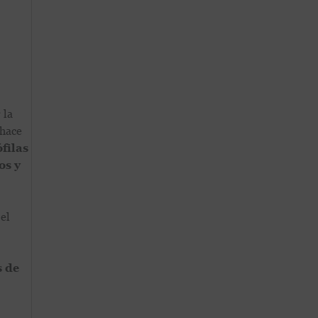
 la
 hace
filas
os y
el
s de