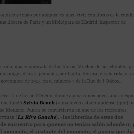
conozco y tengo por amigos; es más, vivir con libros es la condi
una librera de París y un bibliópata de Madrid, inspector de
re todo, una enamorada de los libros. Muchos de sus clientes, p
en amigos de esta pequeña, por bajita, librera letraherida, y t
de noviembre de 1915, en el número 7 de la Rue de l’Odéon.
úmero 12 de la rue l’Odéon, donde apenas unos pocos años despu
sa que fundó
Sylvia Beach
(«una joven estadounidense [que] lu
nne Monnier. Juntas se convirtieron en uno de los referentes
Lottman (
La Rive Gauche
), «
las librerías de estas dos
de encuentro para quienes no tenían salón adonde ir, 
el momento, el visitante del momento, el poema que iba