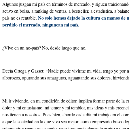
Algunos juzgan mi país en términos de mercado, y siguen traicionando
activo en bolsa, a ranking de ventas, a bestseller, a estadística, a ba
No solo hemos dejado la cultura en manos de m
país no es rentable.
perdido el mercado, ningunean mi país.
¿Vivo en un no-país? No, desde luego que no.
Decía Ortega y Gasset: «Nadie puede vivirme mi vida; tengo yo por mi
alborozos, apurando sus amarguras, aguantando sus dolores, hirviend
Mi ir viviendo, en mi condición de editor, implica formar parte de la c
dolor y mi entusiasmo, mi temor y mi temblor, mis ideas y mis creenci
nos tienen a nosotros. Pues bien, abordo cada día mi trabajo en el con
a que la sociedad en la que vivo sea mejor: como empresario busco l
sobrevivir y seguir avanzando, pero irrenunciablemente aspiro a que e