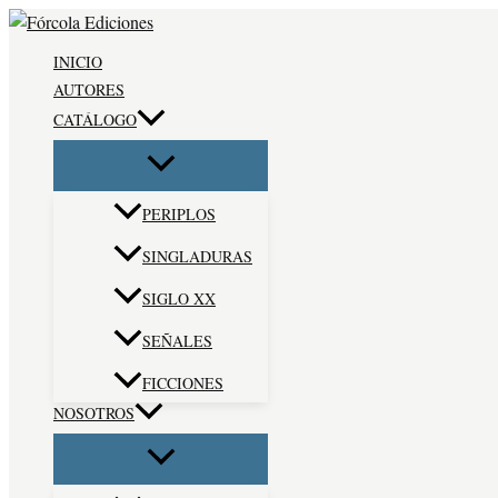
Ir
Escribe
Nombre*
Correo
Web
al
aquí...
electrónico*
INICIO
contenido
AUTORES
CATÁLOGO
PERIPLOS
SINGLADURAS
SIGLO XX
SEÑALES
FICCIONES
NOSOTROS