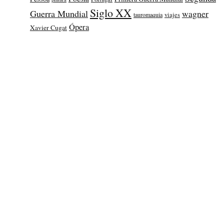
Siglo XX
Guerra Mundial
wagner
tauromaquia
viajes
Ópera
Xavier Cugat