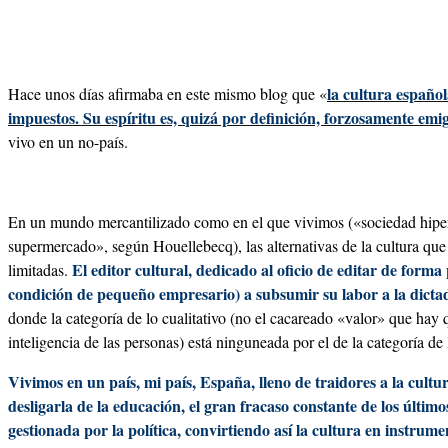
la cultura español
Hace unos días afirmaba en este mismo blog que «
impuestos. Su espíritu es, quizá por definición, forzosamente emi
vivo en un no-país.
En un mundo mercantilizado como en el que vivimos («sociedad hip
supermercado», según Houellebecq), las alternativas de la cultura que
El editor cultural, dedicado al oficio de editar de forma 
limitadas.
condición de pequeño empresario) a subsumir su labor a la dict
donde la categoría de lo cualitativo (no el cacareado «valor» que hay 
inteligencia de las personas) está ninguneada por el de la categoría de 
Vivimos en un país, mi país, España, lleno de traidores a la cultur
desligarla de la educación, el gran fracaso constante de los últi
gestionada por la política, convirtiendo así la cultura en instrumen