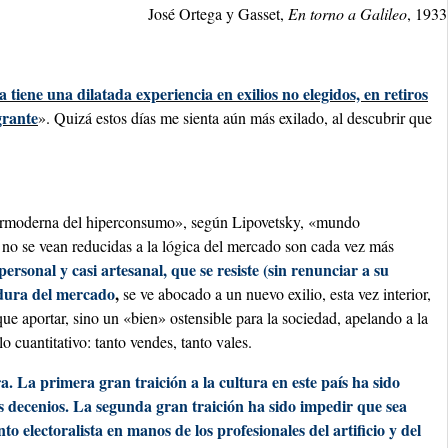
José Ortega y Gasset,
En torno a Galileo
, 1933
a tiene una dilatada experiencia en exilios no elegidos, en retiros
grante
». Quizá estos días me sienta aún más exilado, al descubrir que
ermoderna del hiperconsumo», según Lipovetsky, «mundo
 no se vean reducidas a la lógica del mercado son cada vez más
personal y casi artesanal, que se resiste (sin renunciar a su
adura del mercado
,
se ve abocado a un nuevo exilio, esta vez interior,
que aportar, sino un «bien» ostensible para la sociedad, apelando a la
lo cuantitativo: tanto vendes, tanto vales
.
a. La primera gran traición a la cultura en este país ha sido
mos decenios. La segunda gran traición ha sido impedir que sea
to electoralista en manos de los profesionales del artificio y del