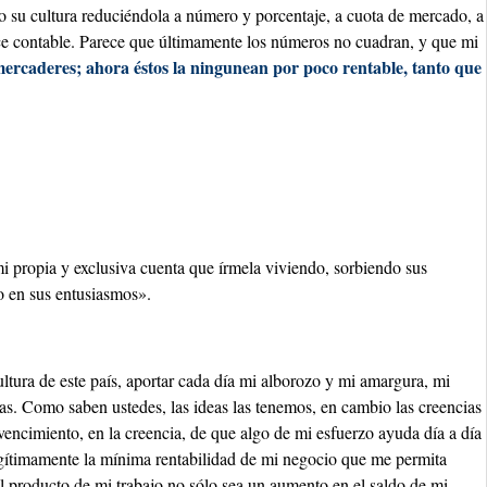
 su cultura reduciéndola a número y porcentaje, a cuota de mercado, a
lance contable. Parece que últimamente los números no cuadran, y que mi
ercaderes; ahora éstos la ningunean por poco rentable, tanto que
 propia y exclusiva cuenta que írmela viviendo, sorbiendo sus
o en sus entusiasmos».
ultura de este país, aportar cada día mi alborozo y mi amargura, mi
as. Como saben ustedes, las ideas las tenemos, en cambio las creencias
vencimiento, en la creencia, de que algo de mi esfuerzo ayuda día a día
egítimamente la mínima rentabilidad de mi negocio que me permita
l producto de mi trabajo no sólo sea un aumento en el saldo de mi