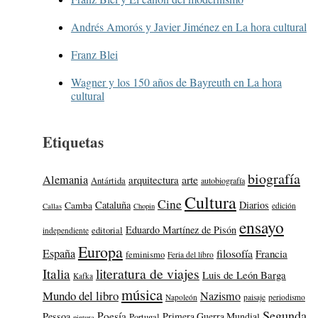
Andrés Amorós y Javier Jiménez en La hora cultural
Franz Blei
Wagner y los 150 años de Bayreuth en La hora
cultural
Etiquetas
biografía
Alemania
arte
arquitectura
Antártida
autobiografía
Cultura
Cine
Cataluña
Diarios
Camba
edición
Callas
Chopin
ensayo
Eduardo Martínez de Pisón
editorial
independiente
Europa
España
filosofía
Francia
feminismo
Feria del libro
literatura de viajes
Italia
Luis de León Barga
Kafka
música
Mundo del libro
Nazismo
Napoleón
paisaje
periodismo
Segunda
Poesía
Pessoa
Primera Guerra Mundial
Portugal
pintura