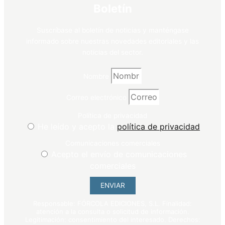
Boletín
Suscríbase al boletín de noticias y manténgase
informado sobre nuestras novedades editoriales y las
noticias del sector.
Nombre
Correo electrónico
Política de privacidad
He leído y acepto la
política de privacidad
Comunicaciones comerciales
Acepto el envío de comunicaciones
comerciales
ENVIAR
Responsable: FÓRCOLA EDICIONES, S.L. Finalidad:
atención a la consulta o solicitud de información.
Legitimación: consentimiento del interesado. Derechos: