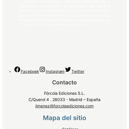
acceso, rectificación, supresión, limitación de
tratamiento, u oposición al tratamiento, así como el
derecho a la portabilidad de los datos. Información
adicional: toda la información que precises sobre la
Protección de Datos Personales la encontrarás en
nuestro sitio web en el apartado de
política de
privacidad
.
Facebook
Instagram
Twitter
Contacto
Fórcola Ediciones S.L.
C/Querol 4 . 28033 - Madrid – España
jimenez@forcolaediciones.com
Mapa del sitio