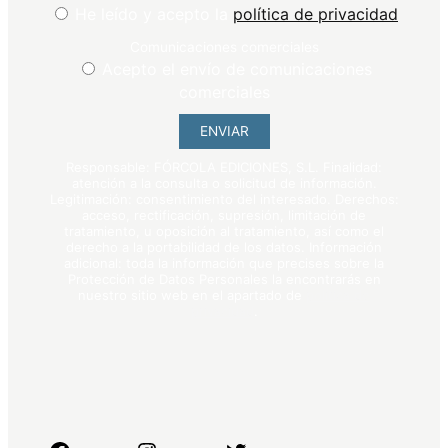
He leído y acepto la
política de privacidad
Comunicaciones comerciales
Acepto el envío de comunicaciones
comerciales
ENVIAR
Responsable: FÓRCOLA EDICIONES, S.L. Finalidad:
atención a la consulta o solicitud de información.
Legitimación: consentimiento del interesado. Derechos:
acceso, rectificación, supresión, limitación de
tratamiento, u oposición al tratamiento, así como el
derecho a la portabilidad de los datos. Información
adicional: toda la información que precises sobre la
Protección de Datos Personales la encontrarás en
nuestro sitio web en el apartado de
política de
privacidad
.