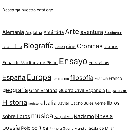
Descarga nuestro catálogo
Arte
aventura
Alemania
Antártida
Anglofilia
Beethoven
Biografía
Crónicas
bibliofilia
cine
diarios
Callas
Ensayo
Eduardo Martínez de Pisón
entrevistas
Europa
España
filosofía
Franco
Francia
feminismo
geografía
Gran Bretaña
Guerra Civil Española
hispanismo
Historia
Italia
libros
Javier Cacho
Jules Verne
Inglaterra
música
Novela
sobre libros
Nazismo
Napoleón
poesía
política
Polo
Scala de Milán
Primera Guerra Mundial