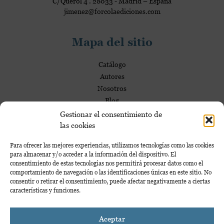
a
C/Querol 4 . 28033 - Madrid – España
jimenez@forcolaediciones.com
l
e
s
Mapa del sitio
Catálogo
Autores
Nosotros
Blog
Gestionar el consentimiento de
las cookies
Mi Cuenta
Para ofrecer las mejores experiencias, utilizamos tecnologías como las cookies
para almacenar y/o acceder a la información del dispositivo. El
consentimiento de estas tecnologías nos permitirá procesar datos como el
Mi cuenta
comportamiento de navegación o las identificaciones únicas en este sitio. No
consentir o retirar el consentimiento, puede afectar negativamente a ciertas
Proyecto financiado por la Dirección General del Libro y Fomento de la Lectura,
características y funciones.
Ministerio de Cultura y Deporte
Aceptar