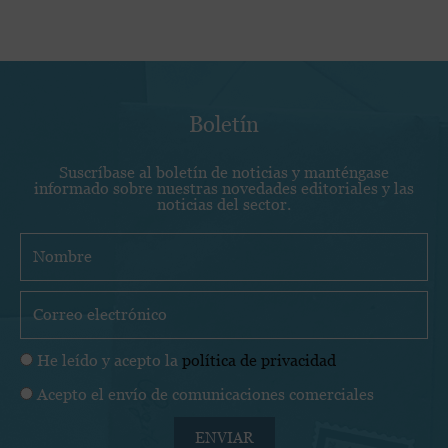
en
la
página
de
producto
Boletín
Suscríbase al boletín de noticias y manténgase
informado sobre nuestras novedades editoriales y las
noticias del sector.
N
o
m
C
b
o
r
r
P
He leído y acepto la
política de privacidad
e
r
o
C
Acepto el envío de comunicaciones comerciales
e
l
o
o
í
ENVIAR
m
e