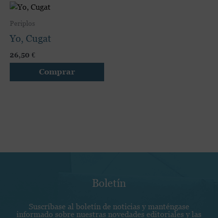
Este
producto
Periplos
tiene
Yo, Cugat
múltiples
variantes.
26,50
€
Las
Comprar
opciones
se
pueden
elegir
en
la
página
de
producto
Boletín
Suscríbase al boletín de noticias y manténgase
informado sobre nuestras novedades editoriales y las