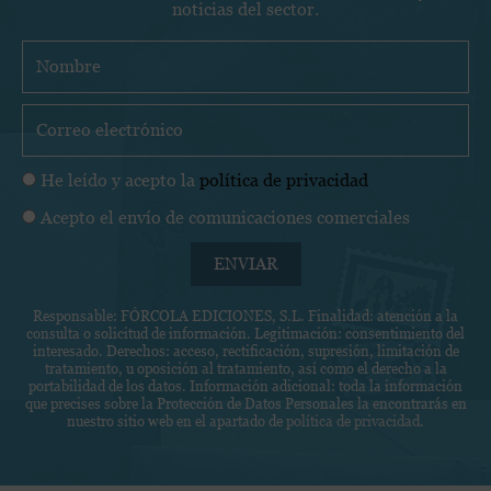
noticias del sector.
N
o
m
C
b
o
r
r
P
He leído y acepto la
política de privacidad
e
r
o
C
Acepto el envío de comunicaciones comerciales
e
l
o
o
í
ENVIAR
m
e
t
u
l
i
Responsable: FÓRCOLA EDICIONES, S.L. Finalidad: atención a la
n
e
consulta o solicitud de información. Legitimación: consentimiento del
c
i
c
interesado. Derechos: acceso, rectificación, supresión, limitación de
a
tratamiento, u oposición al tratamiento, así como el derecho a la
c
t
portabilidad de los datos. Información adicional: toda la información
d
a
r
que precises sobre la Protección de Datos Personales la encontrarás en
e
nuestro sitio web en el apartado de
política de privacidad
.
c
ó
p
i
n
r
o
i