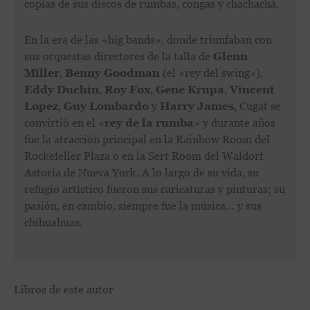
copias de sus discos de rumbas, congas y chachachá.
En la era de las «big bands», donde triunfaban con
sus orquestas directores de la talla de
Glenn
Miller
,
Benny Goodman
(el «rey del swing»),
Eddy Duchin
,
Roy Fox
,
Gene Krupa
,
Vincent
Lopez
,
Guy Lombardo
y
Harry James
, Cugat se
convirtió en el «
rey de la rumba
» y durante años
fue la atracción principal en la Rainbow Room del
Rockefeller Plaza o en la Sert Room del Waldorf
Astoria de Nueva York. A lo largo de su vida, su
refugio artístico fueron sus caricaturas y pinturas; su
pasión, en cambio, siempre fue la música… y sus
chihuahuas.
Libros de este autor