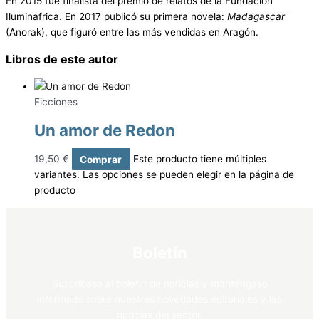
En 2015 fue finalista del premio de relatos de la Fundación
Iluminafrica. En 2017 publicó su primera novela:
Madagascar
(Anorak), que figuró entre las más vendidas en Aragón.
Libros de este autor
Ficciones
Un amor de Redon
19,50
€
Comprar
Este producto tiene múltiples
variantes. Las opciones se pueden elegir en la página de
producto
Boletín
Suscríbase al boletín de noticias y manténgase
informado sobre nuestras novedades editoriales y las
noticias del sector.