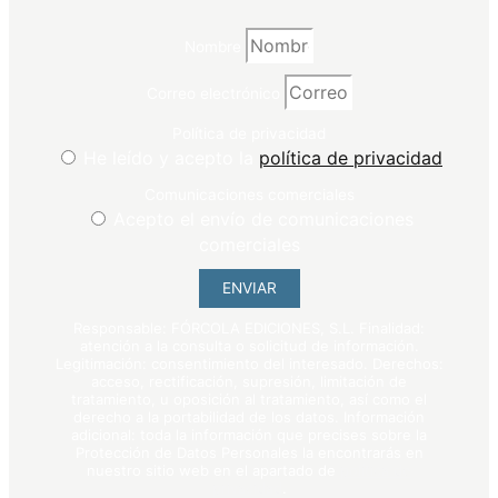
Nombre
Correo electrónico
Política de privacidad
He leído y acepto la
política de privacidad
Comunicaciones comerciales
Acepto el envío de comunicaciones
comerciales
ENVIAR
Responsable: FÓRCOLA EDICIONES, S.L. Finalidad:
atención a la consulta o solicitud de información.
Legitimación: consentimiento del interesado. Derechos:
acceso, rectificación, supresión, limitación de
tratamiento, u oposición al tratamiento, así como el
derecho a la portabilidad de los datos. Información
adicional: toda la información que precises sobre la
Protección de Datos Personales la encontrarás en
nuestro sitio web en el apartado de
política de
privacidad
.