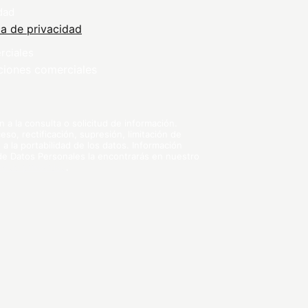
dad
ca de privacidad
rciales
ciones comerciales
a la consulta o solicitud de información.
so, rectificación, supresión, limitación de
 a la portabilidad de los datos. Información
 de Datos Personales la encontrarás en nuestro
ica de privacidad
.