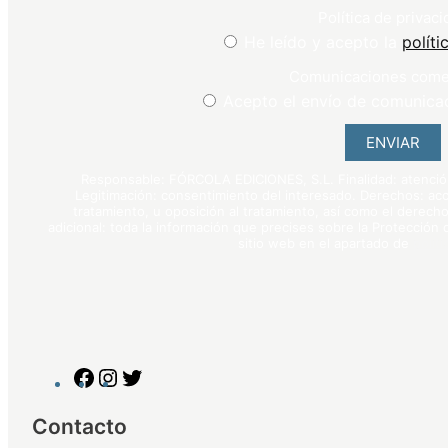
Política de privaci
He leído y acepto la
políti
Comunicaciones come
Acepto el envío de comunica
ENVIAR
Responsable: FÓRCOLA EDICIONES, S.L. Finalidad: atención 
Legitimación: consentimiento del interesado. Derechos: acce
tratamiento, u oposición al tratamiento, así como el derecho
adicional: toda la información que precises sobre la Protección
sitio web en el apartado de
polít
Contacto