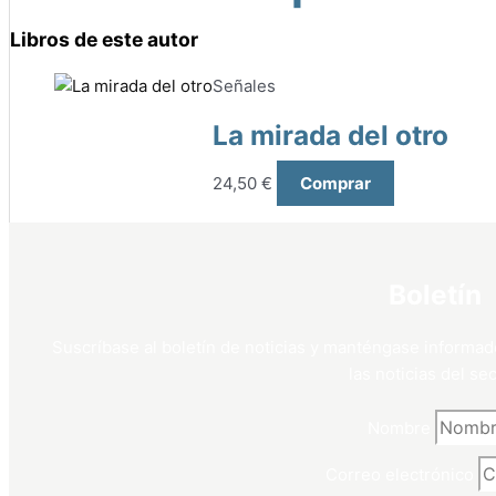
Libros de este autor
Señales
La mirada del otro
24,50
€
Comprar
Boletín
Suscríbase al boletín de noticias y manténgase informad
las noticias del sec
Nombre
Correo electrónico