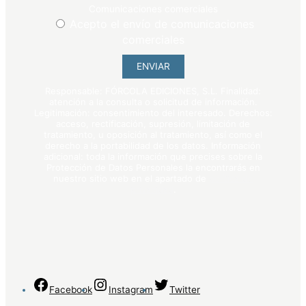
Comunicaciones comerciales
Acepto el envío de comunicaciones
comerciales
ENVIAR
Responsable: FÓRCOLA EDICIONES, S.L. Finalidad:
atención a la consulta o solicitud de información.
Legitimación: consentimiento del interesado. Derechos:
acceso, rectificación, supresión, limitación de
tratamiento, u oposición al tratamiento, así como el
derecho a la portabilidad de los datos. Información
adicional: toda la información que precises sobre la
Protección de Datos Personales la encontrarás en
nuestro sitio web en el apartado de
política de
privacidad
.
Facebook
Instagram
Twitter