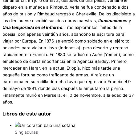
sentimental. En julio de 1873, después de una pelea, Verlaine le
disparó en la muñeca a Rimbaud. Verlaine fue condenado a dos
años de prisión y Rimbaud regresó a Charleville. De los diecisiete a
los diecinueve escribió sus dos obras maestras,
Iluminaciones
y
Una temporada en el infierno
. Tras explorar los límites de la
poesía, con apenas veintiún años, abandonó la escritura para
viajar por Europa. En 1876 se enroló como soldado en el ejército
holandés para viajar a Java (Indonesia), pero desertó y regresó
rápidamente a Francia. En 1880 se radicó en Adén (Yemen), como
empleado de cierta importancia en la Agencia Bardey. Primero
mercader en Harar, en la actual Etiopía, hizo más tarde una
pequeña fortuna como traficante de armas. A raíz de un
carcinoma en su rodilla derecha tuvo que regresar a Francia el 9
de mayo de 1891, donde días después le amputaron la pierna.
Finalmente murió en Marsella, el 10 de noviembre, a la edad de 37
años.
Libros de este autor
Singladuras