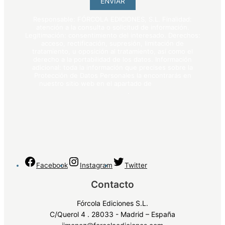
ENVIAR
Responsable: FÓRCOLA EDICIONES, S.L. Finalidad:
atención a la consulta o solicitud de información.
Legitimación: consentimiento del interesado. Derechos:
acceso, rectificación, supresión, limitación de
tratamiento, u oposición al tratamiento, así como el
derecho a la portabilidad de los datos. Información
adicional: toda la información que precises sobre la
Protección de Datos Personales la encontrarás en
nuestro sitio web en el apartado de
política de
privacidad
.
Facebook
Instagram
Twitter
Contacto
Fórcola Ediciones S.L.
C/Querol 4 . 28033 - Madrid – España