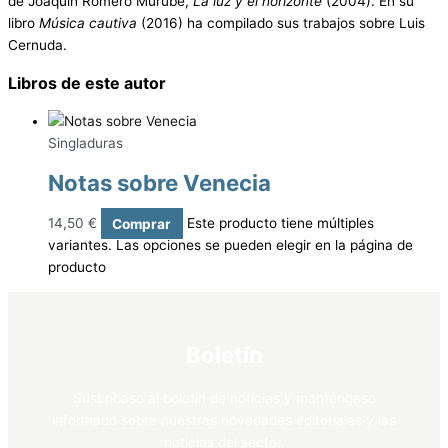
de Joaquín Romero Murube,
La luz y el horizonte
(2004). En su
libro
Música cautiva
(2016) ha compilado sus trabajos sobre Luis
Cernuda.
Libros de este autor
Singladuras
Notas sobre Venecia
14,50
€
Comprar
Este producto tiene múltiples
variantes. Las opciones se pueden elegir en la página de
producto
Boletín
Suscríbase al boletín de noticias y manténgase
informado sobre nuestras novedades editoriales y las
noticias del sector.