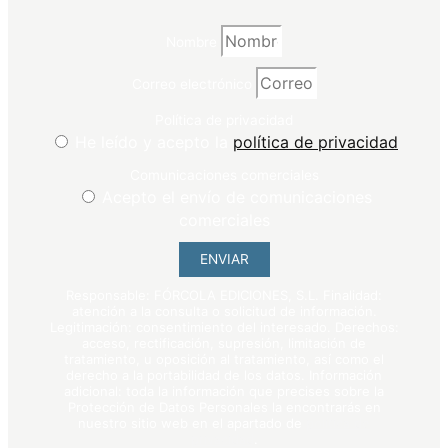
Nombre
Correo electrónico
Política de privacidad
He leído y acepto la
política de privacidad
Comunicaciones comerciales
Acepto el envío de comunicaciones
comerciales
ENVIAR
Responsable: FÓRCOLA EDICIONES, S.L. Finalidad:
atención a la consulta o solicitud de información.
Legitimación: consentimiento del interesado. Derechos:
acceso, rectificación, supresión, limitación de
tratamiento, u oposición al tratamiento, así como el
derecho a la portabilidad de los datos. Información
adicional: toda la información que precises sobre la
Protección de Datos Personales la encontrarás en
nuestro sitio web en el apartado de
política de
privacidad
.