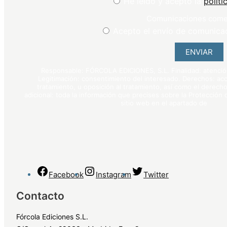
He leído y acepto la
políti
Comunicaciones come
Acepto el envío de comunica
ENVIAR
Responsable: FÓRCOLA EDICIONES, S.L. Finalidad: atención 
Legitimación: consentimiento del interesado. Derechos: acce
tratamiento, u oposición al tratamiento, así como el derecho
adicional: toda la información que precises sobre la Protección
sitio web en el apartado de
polít
Facebook
Instagram
Twitter
Contacto
Fórcola Ediciones S.L.