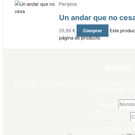
Periplos
Un andar que no ces
25,50
€
Comprar
Este produc
página de producto
Boletín
Suscríbase al boletín de noticias y manténgase informad
las noticias del sec
Nombre
Correo electrónico
Política de privaci