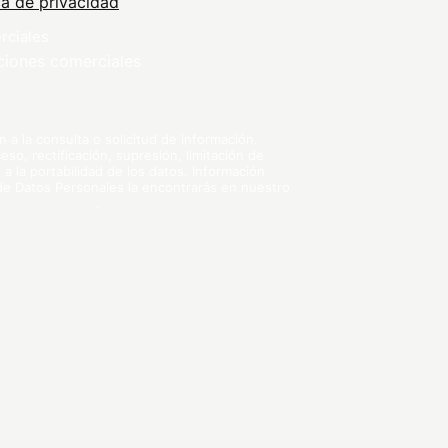
ca de privacidad
rciales
ciones comerciales
a la consulta o solicitud de información.
so, rectificación, supresión, limitación de
 a la portabilidad de los datos. Información
 de Datos Personales la encontrarás en nuestro
ica de privacidad
.