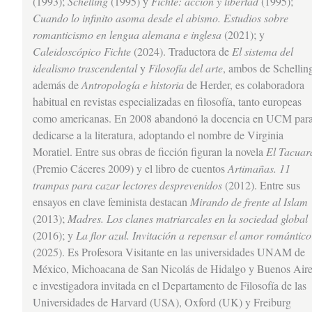
(1993);
Schelling
(1995) y
Fichte: acción y libertad
(1995);
Cuando lo infinito asoma desde el abismo. Estudios sobre
romanticismo en lengua alemana e inglesa
(2021); y
Caleidoscópico Fichte
(2024). Traductora de
El sistema del
idealismo trascendental
y
Filosofía del arte
, ambos de Schellin
además de
Antropología e historia
de Herder, es colaboradora
habitual en revistas especializadas en filosofía, tanto europeas
como americanas. En 2008 abandonó la docencia en UCM par
dedicarse a la literatura, adoptando el nombre de Virginia
Moratiel. Entre sus obras de ficción figuran la novela
El Tacuar
(Premio Cáceres 2009) y el libro de cuentos
Artimañas. 11
trampas para cazar lectores desprevenidos
(2012). Entre sus
ensayos en clave feminista destacan
Mirando de frente al Islam
(2013);
Madres. Los clanes matriarcales en la sociedad global
(2016); y
La flor azul. Invitación a repensar el amor romántico
(2025). Es Profesora Visitante en las universidades UNAM de
México, Michoacana de San Nicolás de Hidalgo y Buenos Aire
e investigadora invitada en el Departamento de Filosofía de las
Universidades de Harvard (USA), Oxford (UK) y Freiburg