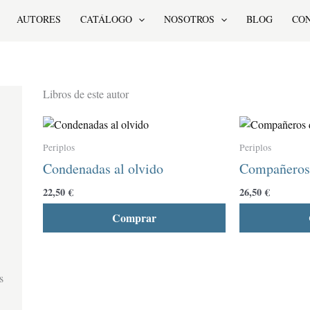
AUTORES
CATÁLOGO
NOSOTROS
BLOG
CO
Libros de este autor
Este
producto
Periplos
Periplos
tiene
Condenadas al olvido
Compañeros 
múltiples
variantes.
22,50
€
26,50
€
Las
Comprar
opciones
se
pueden
elegir
s
en
la