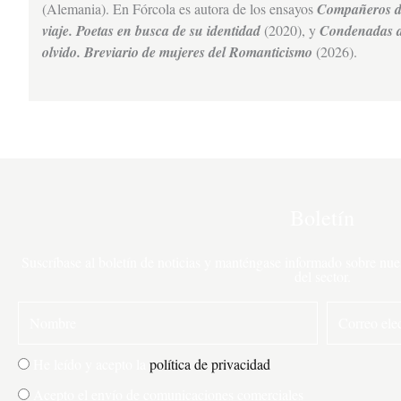
(Alemania). En Fórcola es autora de los ensayos
Compañeros 
viaje. Poetas en busca de su identidad
(2020), y
Condenadas a
olvido. Breviario de mujeres del Romanticismo
(2026).
Boletín
Suscríbase al boletín de noticias y manténgase informado sobre nuest
del sector.
N
C
o
o
m
r
P
He leído y acepto la
política de privacidad
b
r
o
C
Acepto el envío de comunicaciones comerciales
r
e