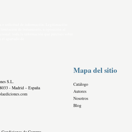
o solicitud de información. Legitimación:
 limitación de tratamiento, u oposición al
icional: toda la información que precises sobre
n el apartado de
política de privacidad
.
Mapa del sitio
nes S.L.
Catálogo
28033 - Madrid – España
Autores
laediciones.com
Nosotros
Blog
Condiciones de Compra