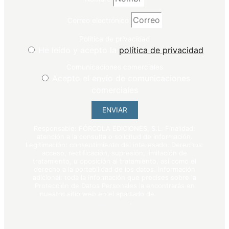
Correo electrónico
Política de privacidad
He leído y acepto la
política de privacidad
Comunicaciones comerciales
Acepto el envío de comunicaciones
comerciales
ENVIAR
Responsable: FÓRCOLA EDICIONES, S.L. Finalidad:
atención a la consulta o solicitud de información.
Legitimación: consentimiento del interesado. Derechos:
acceso, rectificación, supresión, limitación de
tratamiento, u oposición al tratamiento, así como el
derecho a la portabilidad de los datos. Información
adicional: toda la información que precises sobre la
Protección de Datos Personales la encontrarás en
nuestro sitio web en el apartado de
política de
privacidad
.