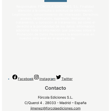
Responsable: FÓRCOLA EDICIONES, S.L. Finalidad:
atención a la consulta o solicitud de información.
Legitimación: consentimiento del interesado. Derechos:
acceso, rectificación, supresión, limitación de
tratamiento, u oposición al tratamiento, así como el
derecho a la portabilidad de los datos. Información
adicional: toda la información que precises sobre la
Protección de Datos Personales la encontrarás en
nuestro sitio web en el apartado de
política de
privacidad
.
Facebook
Instagram
Twitter
Contacto
Fórcola Ediciones S.L.
C/Querol 4 . 28033 - Madrid – España
jimenez@forcolaediciones.com