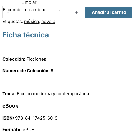
Limpiar
El concierto cantidad
-
+
Añadir al carrito
Etiquetas:
música
,
novela
Ficha técnica
Colección:
Ficciones
Número de Colección:
9
Tema:
Ficción moderna y contemporánea
eBook
ISBN:
978-84-17425-60-9
Formato:
ePUB