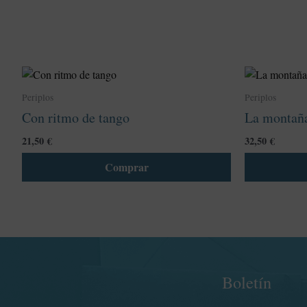
Este
producto
Periplos
Periplos
tiene
Con ritmo de tango
La montaña
múltiples
variantes.
21,50
€
32,50
€
Las
Comprar
opciones
se
pueden
elegir
en
la
página
Boletín
de
producto