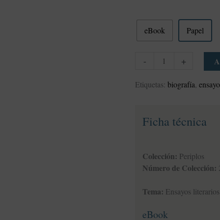
eBook
Papel
-
+
A
Etiquetas:
biografía
,
ensay
Ficha técnica
Colección:
Periplos
Número de Colección:
Tema:
Ensayos literarios
eBook