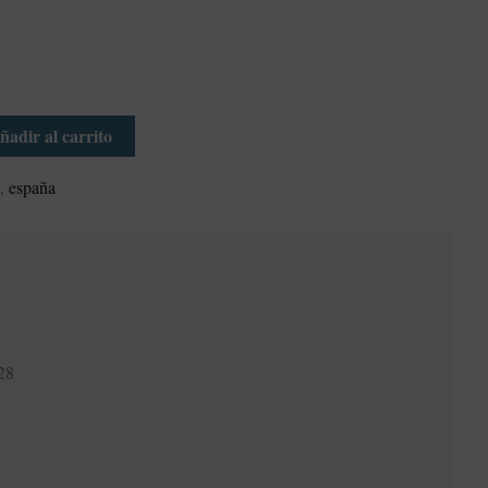
ñadir al carrito
o
,
españa
28