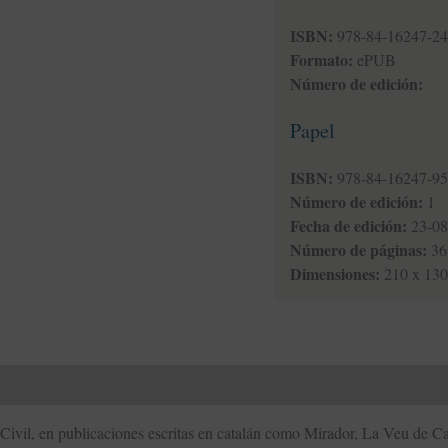
ISBN:
978-84-16247-24
Formato:
ePUB
Número de edición:
Papel
ISBN:
978-84-16247-95
Número de edición:
1
Fecha de edición:
23-08
Número de páginas:
36
Dimensiones:
210 x 13
ón
Civil, en publicaciones escritas en catalán como Mirador, La Veu de Cat