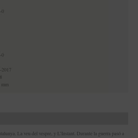
-0
-0
-2017
8
0 mm
alunya, La veu del vespre, y L’Instant. Durante la guerra pasó a