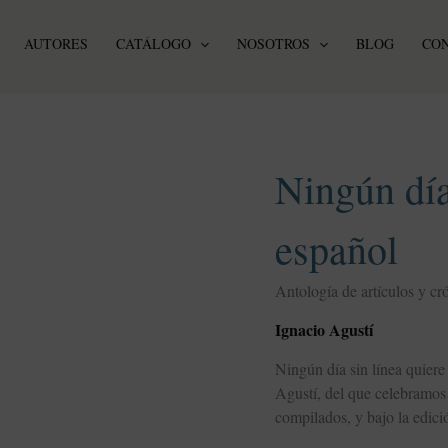
AUTORES
CATÁLOGO
NOSOTROS
BLOG
CO
Ningún
día
Ningún día
sin
línea.
El
español
catalanismo
español
Antología de artículos y cró
cantidad
Ignacio Agustí
Ningún día sin línea quiere
Agustí, del que celebramos 
compilados, y bajo la edici