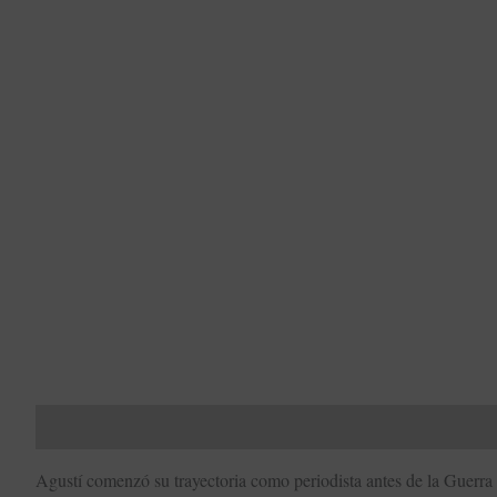
Descripción
Valoraciones (0)
Todos tus libros
Subvenci
Agustí comenzó su trayectoria como periodista antes de la Guerra 