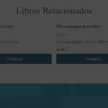
Libros Relacionados
Este
producto
Periplos
tiene
 y el arte
Los enemigos de los libro
múltiples
variantes.
16,50
€
Las
Comprar
Comprar
opciones
se
pueden
elegir
en
la
página
de
producto