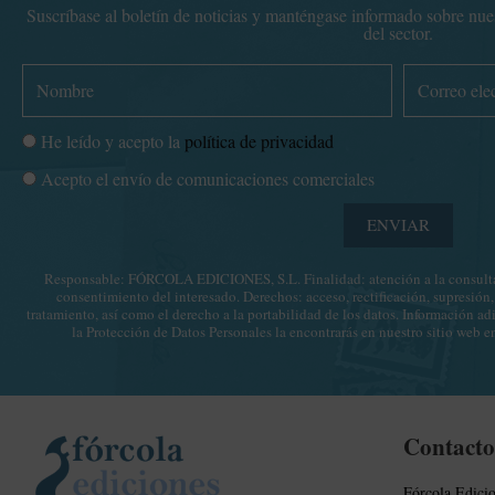
Suscríbase al boletín de noticias y manténgase informado sobre nuest
del sector.
N
C
o
o
m
r
P
He leído y acepto la
política de privacidad
b
r
o
C
Acepto el envío de comunicaciones comerciales
r
e
l
o
e
o
í
ENVIAR
m
e
t
u
l
i
Responsable: FÓRCOLA EDICIONES, S.L. Finalidad: atención a la consulta 
n
e
consentimiento del interesado. Derechos: acceso, rectificación, supresión,
c
i
c
tratamiento, así como el derecho a la portabilidad de los datos. Información ad
a
la Protección de Datos Personales la encontrarás en nuestro sitio web e
c
t
d
a
r
e
c
ó
p
i
Facebook
Instagram
Twitter
n
r
Contacto
o
i
i
n
c
v
Fórcola Edicio