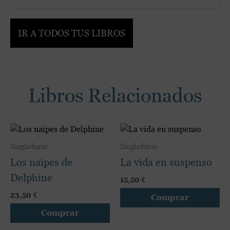
IR A TODOS TUS LIBROS
Libros Relacionados
Este
Es
producto
pr
Singladuras
Singladuras
tiene
ti
Los naipes de
La vida en suspenso
múltiples
mú
Delphine
variantes.
var
15,50
€
Las
La
23,50
€
Comprar
opciones
op
Comprar
se
se
pueden
pu