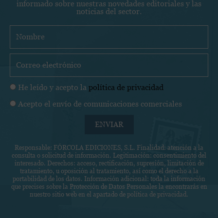
informado sobre nuestras novedades editoriales y las
noticias del sector.
N
o
m
C
b
o
r
r
P
He leído y acepto la
política de privacidad
e
r
o
C
Acepto el envío de comunicaciones comerciales
e
l
o
o
í
ENVIAR
m
e
t
u
l
i
Responsable: FÓRCOLA EDICIONES, S.L. Finalidad: atención a la
n
e
consulta o solicitud de información. Legitimación: consentimiento del
c
i
c
interesado. Derechos: acceso, rectificación, supresión, limitación de
a
tratamiento, u oposición al tratamiento, así como el derecho a la
c
t
portabilidad de los datos. Información adicional: toda la información
d
a
r
que precises sobre la Protección de Datos Personales la encontrarás en
e
nuestro sitio web en el apartado de
política de privacidad
.
c
ó
p
i
n
r