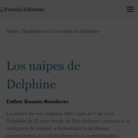
Ir
al
contenido
Los
Inicio
/
Singladuras
/ Los naipes de Delphine
naipes
de
Delphine
cantidad
Los naipes de
Delphine
Esther Ramón Bonifacio
La autora de este singular libro (que es y no es la
Delphine de El rayo verde, de Éric Rohmer) encarna a la
intérprete de sueños, a la mediadora de deseos
inconscientes, a la clarividente de la incertidumbre.