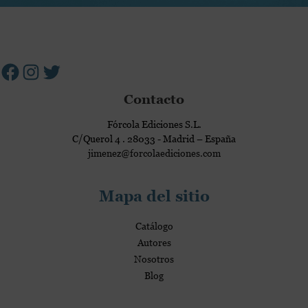
o
i
i
n
c
Facebook
Instagram
Twitter
v
e
o
a
s
c
c
i
o
d
Contacto
m
a
e
Fórcola Ediciones S.L.
d
r
C/Querol 4 . 28033 - Madrid – España
c
jimenez@forcolaediciones.com
i
a
Mapa del sitio
l
e
Catálogo
s
Autores
Nosotros
Blog