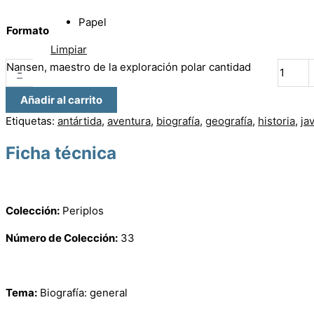
Papel
Formato
Limpiar
Nansen, maestro de la exploración polar cantidad
-
Añadir al carrito
Etiquetas:
antártida
,
aventura
,
biografía
,
geografía
,
historia
,
ja
Ficha técnica
Colección:
Periplos
Número de Colección:
33
Tema:
Biografía: general