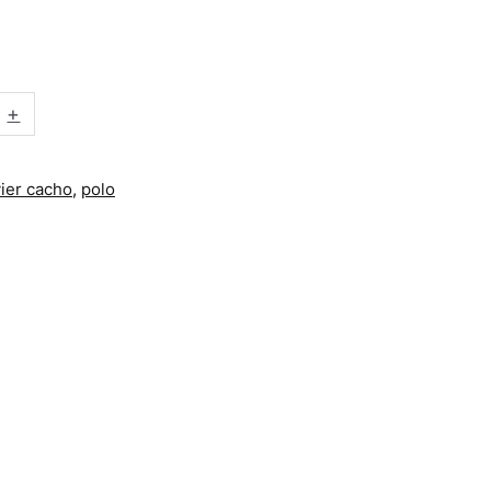
+
vier cacho
,
polo