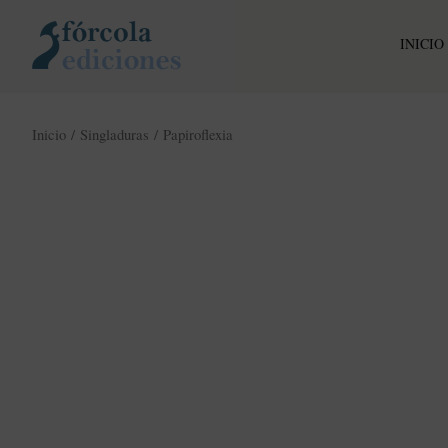
Ir
al
INICIO
contenido
Inicio
/
Singladuras
/ Papiroflexia