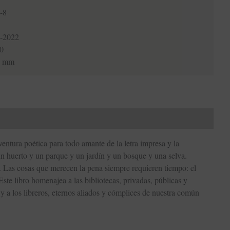
-8
-2022
0
0 mm
ventura poética para todo amante de la letra impresa y la
un huerto y un parque y un jardín y un bosque y una selva.
. Las cosas que merecen la pena siempre requieren tiempo: el
 Este libro homenajea a las bibliotecas, privadas, públicas y
 y a los libreros, eternos aliados y cómplices de nuestra común