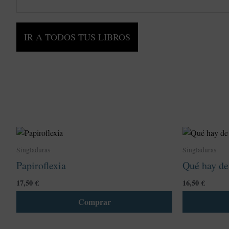
IR A TODOS TUS LIBROS
Este
producto
Singladuras
Singladuras
tiene
Papiroflexia
Qué hay de
múltiples
variantes.
17,50
€
16,50
€
Las
Comprar
opciones
se