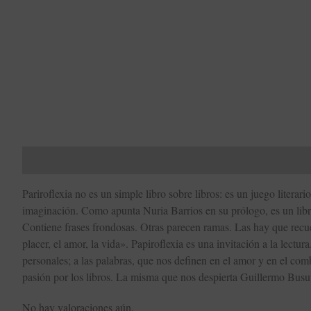
Descripción
Valoraciones (0)
Todos tus libros
Pariroflexia no es un simple libro sobre libros: es un juego litera
imaginación. Como apunta Nuria Barrios en su prólogo, es un libro
Contiene frases frondosas. Otras parecen ramas. Las hay que recu
placer, el amor, la vida». Papiroflexia es una invitación a la lectur
personales; a las palabras, que nos definen en el amor y en el com
pasión por los libros. La misma que nos despierta Guillermo Busuti
No hay valoraciones aún.