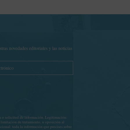
pueden
elegir
en
la
página
de
producto
ras novedades editoriales y las noticias
o solicitud de información. Legitimación:
 limitación de tratamiento, u oposición al
icional: toda la información que precises sobre