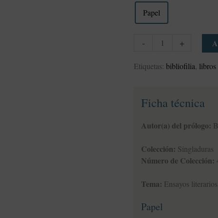
Papel
-
+
A
Etiquetas:
bibliofilia
,
libros
Ficha técnica
Autor(a) del prólogo:
Ba
Colección:
Singladuras
Número de Colección:
Tema:
Ensayos literarios
Papel