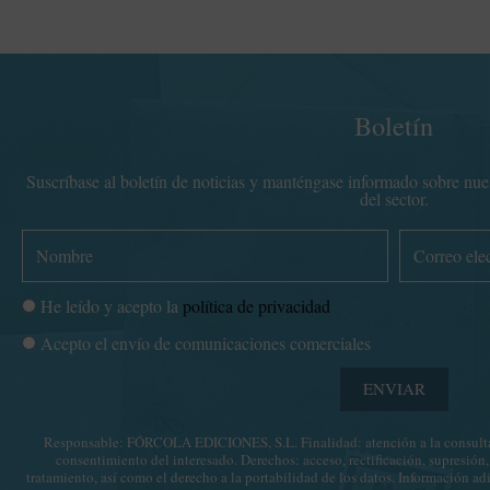
pueden
elegir
en
la
página
Boletín
de
producto
Suscríbase al boletín de noticias y manténgase informado sobre nuest
del sector.
N
C
o
o
m
r
P
He leído y acepto la
política de privacidad
b
r
o
C
Acepto el envío de comunicaciones comerciales
r
e
l
o
e
o
í
ENVIAR
m
e
t
u
l
i
Responsable: FÓRCOLA EDICIONES, S.L. Finalidad: atención a la consulta 
n
e
consentimiento del interesado. Derechos: acceso, rectificación, supresión,
c
i
c
tratamiento, así como el derecho a la portabilidad de los datos. Información ad
a