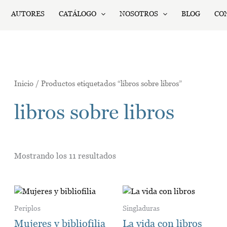
Ordenado
por
AUTORES
CATÁLOGO
NOSOTROS
BLOG
CO
los
últimos
Inicio
/ Productos etiquetados “libros sobre libros”
libros sobre libros
Mostrando los 11 resultados
Este
E
producto
p
Periplos
Singladuras
tiene
t
Mujeres y bibliofilia
La vida con libros