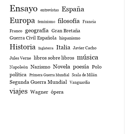
Ensayo
España
entrevistas
Europa
filosofía
Francia
feminismo
geografía
Gran Bretaña
Franco
Guerra Civil Española
hispanismo
Historia
Italia
Javier Cacho
Inglaterra
música
libros sobre libros
Jules Verne
poesía
Novela
Nazismo
Polo
Napoleón
política
Scala de Milán
Primera Guerra Mundial
Segunda Guerra Mundial
Vanguardia
viajes
Wagner
ópera