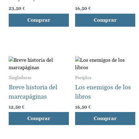
múltiples
m
variantes.
v
23,50
€
16,50
€
Las
L
Comprar
Comprar
opciones
o
se
s
pueden
p
elegir
e
en
e
Este
E
la
la
producto
p
página
p
tiene
t
de
d
Singladuras
Periplos
múltiples
m
producto
p
Breve historia del
Los enemigos de los
variantes.
v
marcapáginas
libros
Las
L
opciones
o
12,50
€
16,50
€
se
s
Comprar
Comprar
pueden
p
elegir
e
en
e