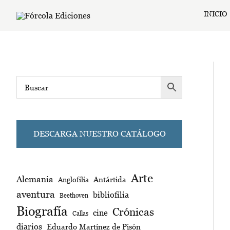
Ir
INICIO
al
contenido
DESCARGA NUESTRO CATÁLOGO
Arte
Alemania
Antártida
Anglofilia
aventura
bibliofilia
Beethoven
Biografía
Crónicas
cine
Callas
diarios
Eduardo Martínez de Pisón