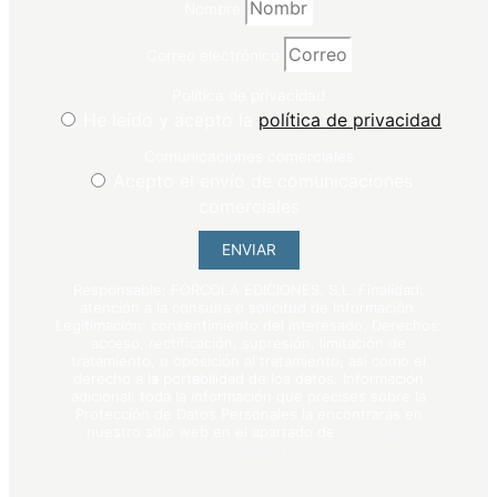
Nombre
Correo electrónico
Política de privacidad
He leído y acepto la
política de privacidad
Comunicaciones comerciales
Acepto el envío de comunicaciones
comerciales
ENVIAR
Responsable: FÓRCOLA EDICIONES, S.L. Finalidad:
atención a la consulta o solicitud de información.
Legitimación: consentimiento del interesado. Derechos:
acceso, rectificación, supresión, limitación de
tratamiento, u oposición al tratamiento, así como el
derecho a la portabilidad de los datos. Información
adicional: toda la información que precises sobre la
Protección de Datos Personales la encontrarás en
nuestro sitio web en el apartado de
política de
privacidad
.