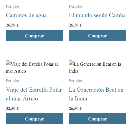
producto
pro
Periplos
Periplos
tiene
tie
Caminos de agua
El mundo según Camba
múltiples
múl
variantes.
var
26,50
€
26,50
€
Las
La
Comprar
Comprar
opciones
opc
se
se
pueden
pu
elegir
ele
Este
Est
en
en
producto
pro
la
la
tiene
tie
página
pág
Periplos
Periplos
múltiples
múl
de
de
Viaje del Estrella Polar
La Generación Beat en
variantes.
var
producto
pro
al mar Ártico
la India
Las
La
opciones
opc
32,50
€
26,50
€
se
se
Comprar
Comprar
pueden
pu
elegir
ele