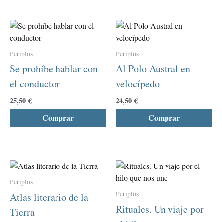
en
en
la
la
Este
Est
página
pág
producto
pro
de
de
tiene
tie
producto
pro
Periplos
Periplos
múltiples
múl
Se prohíbe hablar con
Al Polo Austral en
variantes.
var
el conductor
velocípedo
Las
La
opciones
opc
25,50
€
24,50
€
se
se
Comprar
Comprar
pueden
pu
elegir
ele
en
en
la
la
Este
Est
página
pág
producto
pro
de
de
Periplos
tiene
tie
producto
pro
Periplos
Atlas literario de la
múltiples
múl
Rituales. Un viaje por
Tierra
variantes.
var