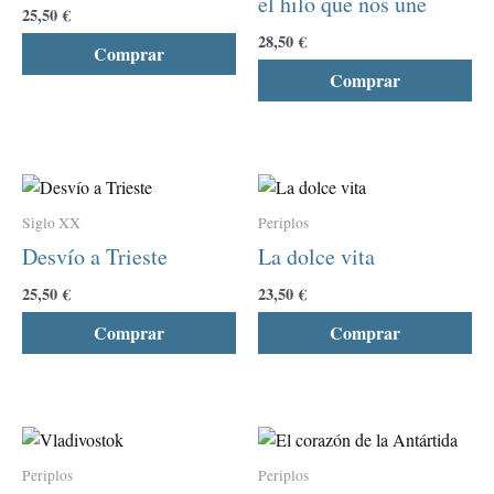
el hilo que nos une
Las
La
25,50
€
opciones
opc
28,50
€
Comprar
se
se
Comprar
pueden
pu
elegir
ele
en
en
la
la
Este
Est
página
pág
producto
pro
de
de
Siglo XX
Periplos
tiene
tie
producto
pro
Desvío a Trieste
La dolce vita
múltiples
múl
variantes.
var
25,50
€
23,50
€
Las
La
Comprar
Comprar
opciones
opc
se
se
pueden
pu
elegir
ele
Este
Est
en
en
producto
pro
la
la
Periplos
Periplos
tiene
tie