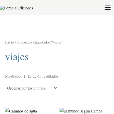
Ordenado
Ir
por
al
los
últimos
contenido
Inicio
/ Productos etiquetados “viajes”
viajes
Mostrando 1–12 de 45 resultados
Este
Est