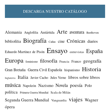
DESCARGA NUESTRO CATÁLOGO
Arte
aventura
Alemania
Antártida
Anglofilia
Beethoven
Biografía
Crónicas
bibliofilia
cine
diarios
Callas
Ensayo
España
Eduardo Martínez de Pisón
entrevistas
Europa
filosofía
geografía
Franco
Francia
feminismo
Historia
Gran Bretaña
Guerra Civil Española
hispanismo
Italia
libros sobre libros
Javier Cacho
Jules Verne
Inglaterra
música
Novela
poesía
Nazismo
Polo
Napoleón
política
Scala de Milán
Primera Guerra Mundial
viajes
Segunda Guerra Mundial
Wagner
Vanguardia
ópera