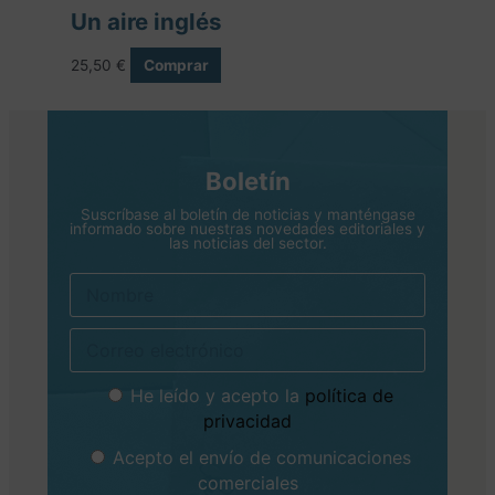
Un aire inglés
25,50
€
Comprar
Boletín
Suscríbase al boletín de noticias y manténgase
informado sobre nuestras novedades editoriales y
las noticias del sector.
Nombre
Correo
electrónico
He leído y acepto la
política de
Política
de
privacidad
privacidad
Acepto el envío de comunicaciones
Comunicaciones
comerciales
comerciales