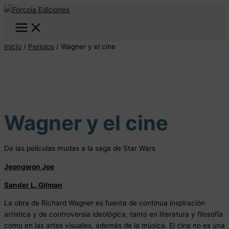
Ir
Wagner
Este
Este
Este
Este
al
y
producto
producto
producto
producto
contenido
el
tiene
tiene
tiene
tiene
cine
múltiples
múltiples
múltiples
múltiples
Inicio
/
Periplos
/ Wagner y el cine
cantidad
variantes.
variantes.
variantes.
variantes.
Las
Las
Las
Las
opciones
opciones
opciones
opciones
se
se
se
se
pueden
pueden
pueden
pueden
elegir
elegir
elegir
elegir
Wagner y el cine
en
en
en
en
la
la
la
la
página
página
página
página
De las películas mudas a la saga de Star Wars
de
de
de
de
producto
producto
producto
producto
Jeongwon Joe
Sander L. Gilman
La obra de Richard Wagner es fuente de continua inspiración
artística y de controversia ideológica, tanto en literatura y filosofía
como en las artes visuales, además de la música. El cine no es una