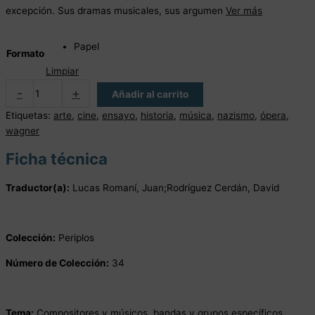
excepción. Sus dramas musicales, sus argumen
Ver más
Papel
Formato
Limpiar
-
+
Añadir al carrito
Etiquetas:
arte
,
cine
,
ensayo
,
historia
,
música
,
nazismo
,
ópera
,
wagner
Ficha técnica
Traductor(a):
Lucas Romaní, Juan;Rodríguez Cerdán, David
Colección:
Periplos
Número de Colección:
34
Tema:
Compositores y músicos, bandas y grupos específicos