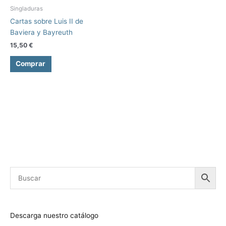
tiene
Singladuras
la
la
múltiples
Cartas sobre Luis II de
página
página
variantes.
Baviera y Bayreuth
de
de
Las
producto
producto
15,50
€
opciones
se
Comprar
pueden
elegir
en
la
página
de
producto
Descarga nuestro catálogo