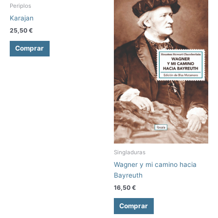
producto
producto
Periplos
en
en
tiene
tiene
Karajan
la
la
múltiples
múltiples
página
página
25,50
€
variantes.
variantes.
de
de
Las
Las
Comprar
producto
producto
opciones
opciones
se
se
pueden
pueden
elegir
elegir
en
en
la
la
página
página
de
de
producto
producto
Singladuras
Wagner y mi camino hacia
Bayreuth
16,50
€
Comprar