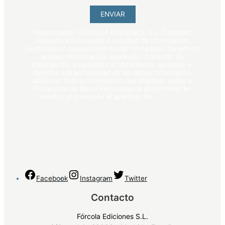
ENVIAR
Responsable: FÓRCOLA EDICIONES, S.L. Finalidad:
atención a la consulta o solicitud de información.
Legitimación: consentimiento del interesado. Derechos:
acceso, rectificación, supresión, limitación de
tratamiento, u oposición al tratamiento, así como el
derecho a la portabilidad de los datos. Información
adicional: toda la información que precises sobre la
Protección de Datos Personales la encontrarás en
nuestro sitio web en el apartado de
política de
privacidad
.
Facebook
Instagram
Twitter
Contacto
Fórcola Ediciones S.L.