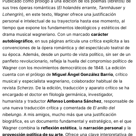
Publicado como prólogo a una edición de los poemas (libretos) de
sus tres óperas románticas (
El holandés errante
,
Tannhäuser
y
Lohengrin
), en este texto, Wagner ofrece una justificación
personal e intelectual de su trayectoria hasta ese momento, al
tiempo que expone los fundamentos ideológicos y estéticos del
drama musical wagneriano. Con un marcado
carácter
autobiográfico
, en sus páginas articula una crítica explícita a las
convenciones de la ópera romántica y del espectáculo teatral de
su época. Además, desde un punto de vista político, sin ser de un
panfleto revolucionario, refleja la huella del compromiso político de
Wagner con los movimientos democráticos de 1848. La edición
cuenta con el prólogo de
Miguel Ángel González Barrio
, crítico
musical y especialista wagneriano, colaborador habitual de la
revista
Scherzo
. De la edición, traducción y aparato crítico se ha
encargado el doctor en filología germánica, investigador,
humanista y traductor
Alfonso Lombana Sánchez
, responsable de
una nueva traducción crítica y comentada de
El anillo del
nibelungo
. A mis amigos, mucho más que una justificación
biográfica, es un documento fundamental y estratégico, en el que
Wagner combina la
reflexión estética
, la
narración personal
y la
proyección política de su arte
. Ofrece una clave interpretativa de