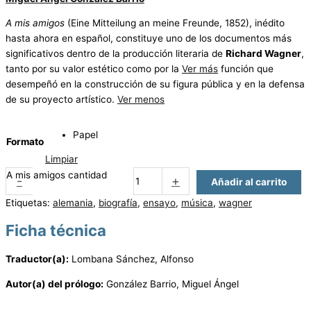
A mis amigos
(Eine Mitteilung an meine Freunde, 1852), inédito
hasta ahora en español, constituye uno de los documentos más
significativos dentro de la producción literaria de
Richard Wagner
,
tanto por su valor estético como por la
Ver más
función que
desempeñó en la construcción de su figura pública y en la defensa
de su proyecto artístico.
Ver menos
Papel
Formato
Limpiar
A mis amigos cantidad
-
+
Añadir al carrito
Etiquetas:
alemania
,
biografía
,
ensayo
,
música
,
wagner
Ficha técnica
Traductor(a):
Lombana Sánchez, Alfonso
Autor(a) del prólogo:
González Barrio, Miguel Ángel