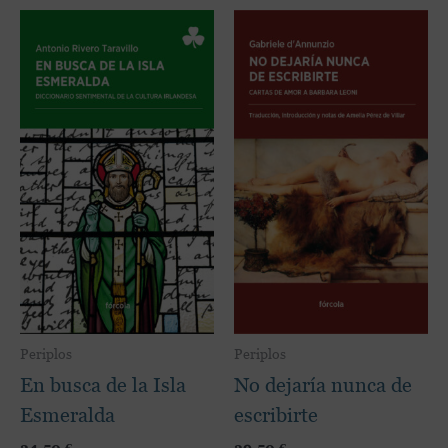
Este
Es
producto
pr
tiene
ti
múltiples
mú
variantes.
var
Las
La
opciones
op
se
se
pueden
pu
elegir
ele
en
en
la
la
página
pá
de
de
producto
pr
Periplos
Periplos
En busca de la Isla
No dejaría nunca de
Esmeralda
escribirte