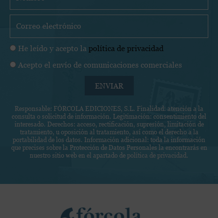
o
m
C
b
o
r
r
P
He leído y acepto la
política de privacidad
e
r
o
C
Acepto el envío de comunicaciones comerciales
e
l
o
o
í
ENVIAR
m
e
t
u
l
i
Responsable: FÓRCOLA EDICIONES, S.L. Finalidad: atención a la
n
e
consulta o solicitud de información. Legitimación: consentimiento del
c
i
c
interesado. Derechos: acceso, rectificación, supresión, limitación de
a
tratamiento, u oposición al tratamiento, así como el derecho a la
c
t
portabilidad de los datos. Información adicional: toda la información
d
a
r
que precises sobre la Protección de Datos Personales la encontrarás en
e
nuestro sitio web en el apartado de
política de privacidad
.
c
ó
p
i
n
r
o
i
i
n
c
Facebook
Instagram
Twitter
v
e
o
a
s