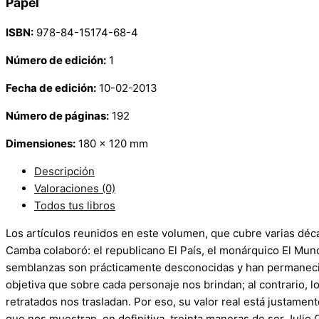
Papel
ISBN:
978-84-15174-68-4
Número de edición:
1
Fecha de edición:
10-02-2013
Número de páginas:
192
Dimensiones:
180 x 120 mm
Descripción
Valoraciones (0)
Todos tus libros
Los artículos reunidos en este volumen, que cubre varias déca
Camba colaboró: el republicano El País, el monárquico El Mundo
semblanzas son prácticamente desconocidas y han permanecido 
objetiva que sobre cada personaje nos brindan; al contrario, lo
retratados nos trasladan. Por eso, su valor real está justame
que nos muestran, en definitiva, treinta maneras de ser Julio