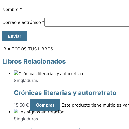
Nombre
*
Correo electrónico
*
IR A TODOS TUS LIBROS
Libros Relacionados
Singladuras
Crónicas literarias y autorretrato
15,50
€
Comprar
Este producto tiene múltiples va
Singladuras