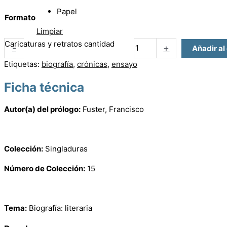
Papel
Formato
Limpiar
Caricaturas y retratos cantidad
-
+
Añadir al
Etiquetas:
biografía
,
crónicas
,
ensayo
Ficha técnica
Autor(a) del prólogo:
Fuster, Francisco
Colección:
Singladuras
Número de Colección:
15
Tema:
Biografía: literaria