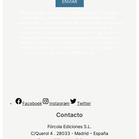
ENVIAR
Responsable: FÓRCOLA EDICIONES, S.L. Finalidad:
atención a la consulta o solicitud de información.
Legitimación: consentimiento del interesado. Derechos:
acceso, rectificación, supresión, limitación de
tratamiento, u oposición al tratamiento, así como el
derecho a la portabilidad de los datos. Información
adicional: toda la información que precises sobre la
Protección de Datos Personales la encontrarás en
nuestro sitio web en el apartado de
política de
privacidad
.
Facebook
Instagram
Twitter
Contacto
Fórcola Ediciones S.L.
C/Querol 4 . 28033 - Madrid – España